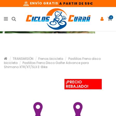
ENVÍO GRATIS
A PARTIR DE 59€
0
TRANSMISIÓN
Frenos bicicleta
Pastillas Freno disco
bicicleta
Pastillas Freno Disco Galfer Advance para
Shimano XTR/XT/SLX E-Bike
¡PRECIO
REBAJADO!