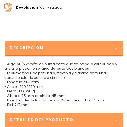
Devolución
fácil y rápida
DESCRIPCIÓN
- Argo: sillín versátil de punta corta que favorece la estabilidad y
alivia la presión en el área de los tejidos blandos
- Espuma tipo 1: de perfil bajo, reactiva y elástica para una
transferencia de potencia eficiente
- Longitud: 265 mm
- Ancho: 140 / 150 mm
- Peso: 213 / 220 g
- Altura a 75 mm anchura: 45 mm
- Longitud desde la nariz hasta 75mm de ancho: 114 mm
- Riel: 7x7 mm
DETALLES DEL PRODUCTO