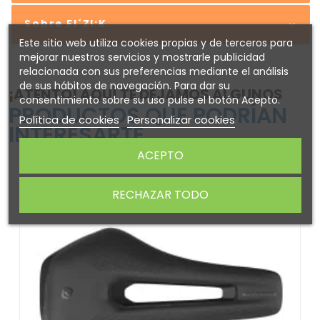
Sobre FI´ZI:K
Este sitio web utiliza cookies propias y de terceros para
mejorar nuestros servicios y mostrarle publicidad
relacionada con sus preferencias mediante el análisis
de sus hábitos de navegación. Para dar su
¡ATENTO! AQUÍ TE DEJAMOS ALGUNOS
consentimiento sobre su uso pulse el botón Acepto.
PRODUCTOS QUE PODRÍAN
Política de cookies
Personalizar cookies
INTERESARTE
ACEPTO
-25%
RECHAZAR TODO