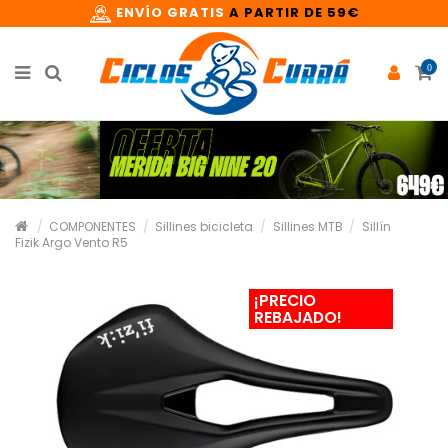
ENVÍO GRATIS
A PARTIR DE 59€
0
COMPONENTES
Sillines bicicleta
Sillines MTB
Sillín
Fizik Argo Vento R5
¡PRECIO
REBAJADO!