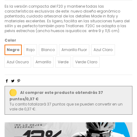
Es la versión compacta del F20 y mantiene todas las
características exclusivas de este: nuevo diseño ergonómico
patentado, cuidado artesanal de los detalles Made in Italy y
materiales excelentes. Es ligero, facilita en las situaciones fuera del
sillín y es perfecto también para Triatlones. F20C se adapta a las
pelvis estrechas (ancho huesos isquiaticos: entre 9 y 11,5 cm).
Color
Negro
Rojo
Blanco
Amarillo Fluor
Azul Claro
Azul Oscuro
Amarillo
Verde
Verde Claro
Al comprar este producto obtendrás 37
puntos/0,37 €
Tu carrito totalizará 37 puntos que se pueden convertir en un
vale de 0,37 €.