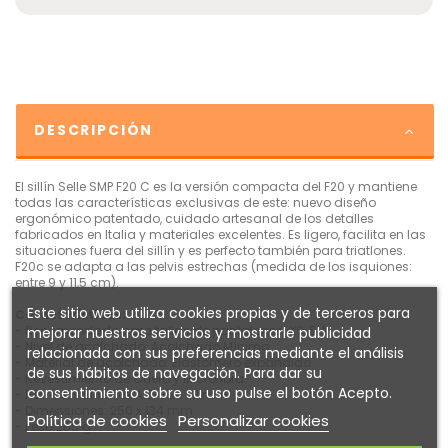
DESCRIPCIÓN
El sillín Selle SMP F20 C es la versión compacta del F20 y mantiene
todas las características exclusivas de este: nuevo diseño
ergonómico patentado, cuidado artesanal de los detalles
fabricados en Italia y materiales excelentes. Es ligero, facilita en las
situaciones fuera del sillín y es perfecto también para triatlones.
F20c se adapta a las pelvis estrechas (medida de los isquiones:
entre 9 y 11,5 cm).
Este sitio web utiliza cookies propias y de terceros para
Características:
- Recomendado para tallas de pantalones: XS, S, M
mejorar nuestros servicios y mostrarle publicidad
- Nivel de acolchado: Acolchado Mínimo
relacionada con sus preferencias mediante el análisis
- Material de acolchado: Elastómero expandido
de sus hábitos de navegación. Para dar su
- Revestimiento de Cuero y Microfibra
consentimiento sobre su uso pulse el botón Acepto.
- Rail del sillín: Inox AISI 304 7,1 mm
- Dimensiones: 250 x 134 mm
Política de cookies
Personalizar cookies
- Peso 265 g