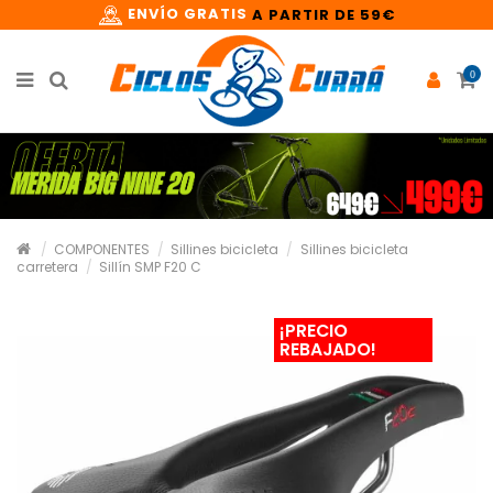
ENVÍO GRATIS
A PARTIR DE 59€
0
COMPONENTES
Sillines bicicleta
Sillines bicicleta
carretera
Sillín SMP F20 C
¡PRECIO
REBAJADO!