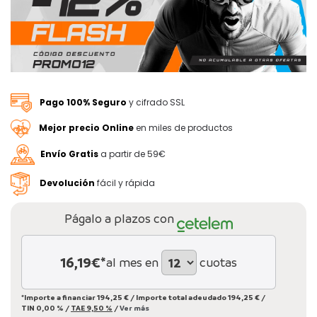
Pago 100% Seguro
y cifrado SSL
Mejor precio Online
en miles de productos
Envío Gratis
a partir de 59€
Devolución
fácil y rápida
Págalo a plazos con
16,19
€*
al mes en
cuotas
*Importe a financiar
194,25 €
/
Importe total adeudado
194,25 €
/
TIN
0,00 %
/
TAE
9,50 %
/
Ver más