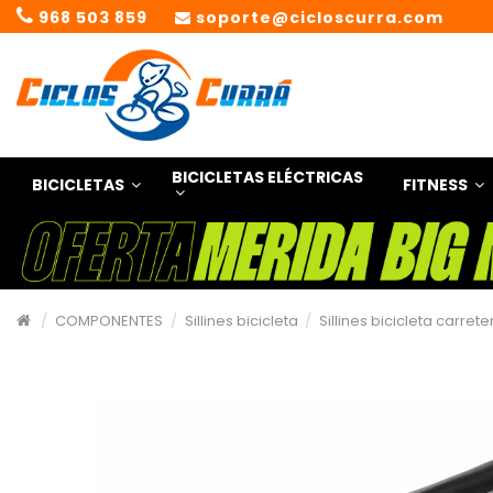
968 503 859
soporte@cicloscurra.com
BICICLETAS ELÉCTRICAS
BICICLETAS
FITNESS
COMPONENTES
Sillines bicicleta
Sillines bicicleta carrete