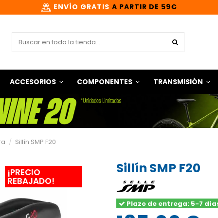
ENVÍO GRATIS
A PARTIR DE 59€
ACCESORIOS
COMPONENTES
TRANSMISIÓN
ra
Sillín SMP F20
Sillín SMP F20
¡PRECIO
REBAJADO!
Plazo de entrega: 5-7 día