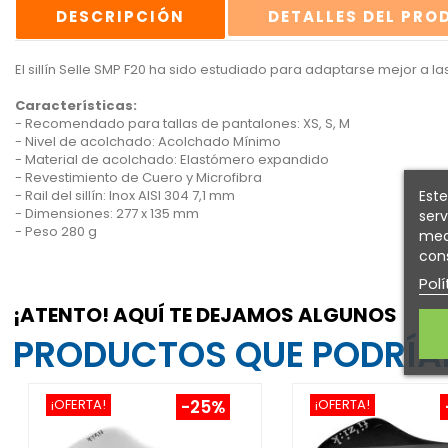
DESCRIPCIÓN
DETALLES DEL PR
El sillín Selle SMP F20 ha sido estudiado para adaptarse mejor a las
Características:
- Recomendado para tallas de pantalones: XS, S, M
- Nivel de acolchado: Acolchado Mínimo
- Material de acolchado: Elastómero expandido
- Revestimiento de Cuero y Microfibra
Este
- Rail del sillín: Inox AISI 304 7,1 mm
- Dimensiones: 277 x 135 mm
serv
- Peso 280 g
medi
cons
Polí
¡ATENTO! AQUÍ TE DEJAMOS ALGUNOS
PRODUCTOS QUE PODRÍAN
¡OFERTA!
-25%
¡OFERTA!