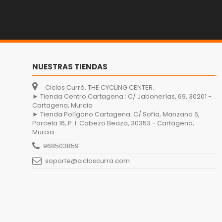
NUESTRAS TIENDAS
Ciclos Currá, THE CYCLING CENTER.
► Tienda Centro Cartagena : C/ Jabonerías, 69, 30201 -
Cartagena, Murcia
► Tienda Polígono Cartagena: C/ Sofía, Manzana 6,
Parcela 16, P. I. Cabezo Beaza, 30353 - Cartagena,
Murcia
968503859
soporte@cicloscurra.com