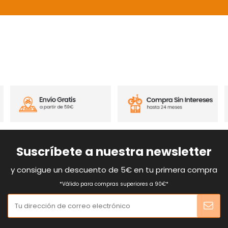
Suscríbete a nuestra newsletter
y consigue un descuento de 5€ en tu primera compra
*Válido para compras superiores a 90€*