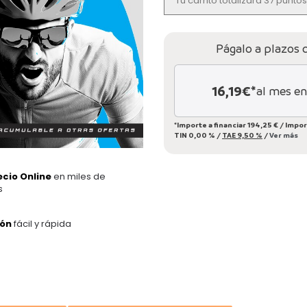
Tu carrito totalizará 37 punt
Págalo a plazos 
16,19
€*
al mes en
*Importe a financiar
194,25 €
/
Impor
TIN
0,00 %
/
TAE
9,50 %
/
Ver más
ecio Online
en miles de
s
ión
fácil y rápida