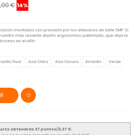
,00 €
14%
cación montados con precisión por los artesanos de Selle SMP. El
n nuestro más reciente diseño ergonómico patentado, que deja la
oceso en el sillín.
arillo Fluor
Azul Claro
Azul Oscuro
Amarillo
Verde
R
ucto obtendrás 37 puntos/0,37 €