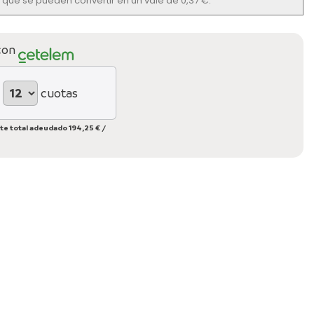
os que se pueden convertir en un vale de 0,37 €.
con
cuotas
te total adeudado
194,25 €
/