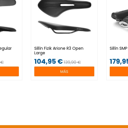
Regular
Sillín Fizik Arione R3 Open
Sillín SM
Large
104,95 €
179,9
 €
139,90 €
MÁS