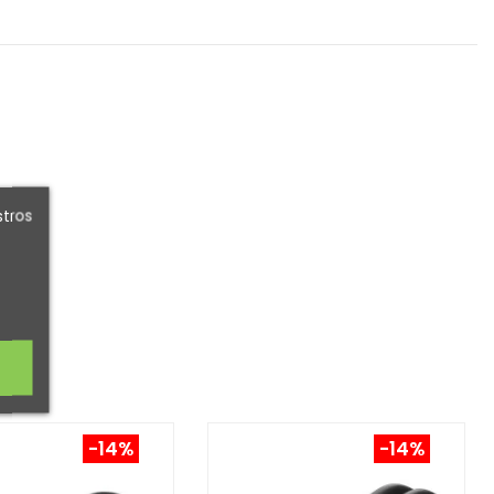
stros
-14%
-14%