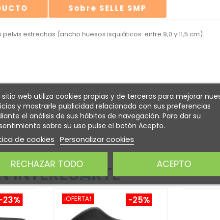
ODUCTO
Sobre SELLE SMP
 pelvis estrechas (ancho huesos isquiáticos: entre 9,0 y 11,5 cm).
 sitio web utiliza cookies propias y de terceros para mejorar nue
icios y mostrarle publicidad relacionada con sus preferencias
ante el análisis de sus hábitos de navegación. Para dar su
entimiento sobre su uso pulse el botón Acepto.
tica de cookies
Personalizar cookies
RECHAZAR TODO
ACEPTO
 INTERESARTE
-23%
¡OFERTA!
-25%