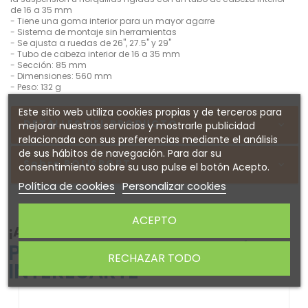
de 16 a 35 mm
- Tiene una goma interior para un mayor agarre
- Sistema de montaje sin herramientas
- Se ajusta a ruedas de 26", 27.5" y 29"
- Tubo de cabeza interior de 16 a 35 mm
- Sección: 85 mm
- Dimensiones: 560 mm
- Peso: 132 g
Este sitio web utiliza cookies propias y de terceros para
DETALLES DEL PRODUCTO
mejorar nuestros servicios y mostrarle publicidad
relacionada con sus preferencias mediante el análisis
de sus hábitos de navegación. Para dar su
Sobre POLISPORT
consentimiento sobre su uso pulse el botón Acepto.
Política de cookies
Personalizar cookies
ACEPTO
¡ATENTO! AQUÍ TE DEJAMOS ALGUNOS
PRODUCTOS QUE PODRÍAN
RECHAZAR TODO
INTERESARTE