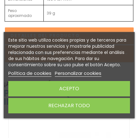
Peso
39 g
aproximado
DETALLES DEL PRODUCTO
Este sitio web utiliza cookies propias y de terceros para
mejorar nuestros servicios y mostrarle publicidad
relacionada con sus preferencias mediante el análisis
Sobre SYNCROS
de sus hábitos de navegación. Para dar su
consentimiento sobre su uso pulse el botón Acepto.
Política de cookies
Personalizar cookies
¡ATENTO! AQUÍ TE DEJAMOS ALGUNOS
ACEPTO
PRODUCTOS QUE PODRÍAN
INTERESARTE
RECHAZAR TODO