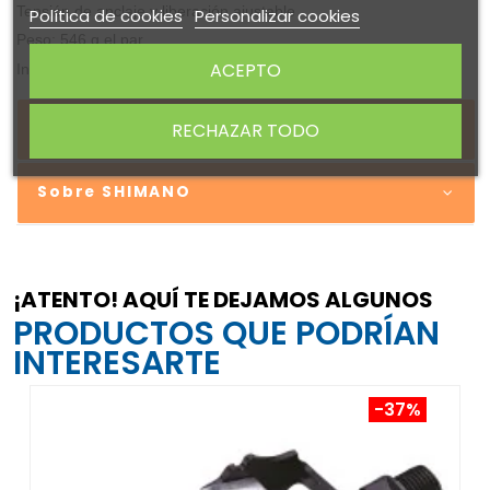
Tensión de anclaje y liberación ajustable
Política de cookies
Personalizar cookies
Peso: 546 g el par
ACEPTO
Incluye calas SPD
DETALLES DEL PRODUCTO
RECHAZAR TODO
Sobre SHIMANO
¡ATENTO! AQUÍ TE DEJAMOS ALGUNOS
PRODUCTOS QUE PODRÍAN
INTERESARTE
-37%