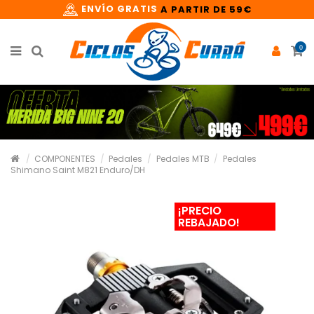
ENVÍO GRATIS
A PARTIR DE 59€
0
COMPONENTES
Pedales
Pedales MTB
Pedales
Shimano Saint M821 Enduro/DH
¡PRECIO
REBAJADO!