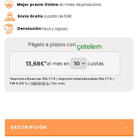
Mejor precio Online
en miles de productos
Envío Gratis
a partir de 59€
Devolución
fácil y rápida
Págalo a plazos con
13,68
€*
al mes en
cuotas
*Importe a financiar
136,77 €
/
Importe total adeudado
136,77 €
/
TIN
0,00 %
/
TAE
10,15 %
/
Ver más
DESCRIPCIÓN