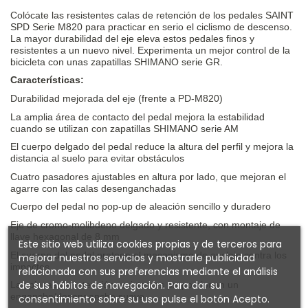
Colócate las resistentes calas de retención de los pedales SAINT
SPD Serie M820 para practicar en serio el ciclismo de descenso.
La mayor durabilidad del eje eleva estos pedales finos y
resistentes a un nuevo nivel. Experimenta un mejor control de la
bicicleta con unas zapatillas SHIMANO serie GR.
Características:
Durabilidad mejorada del eje (frente a PD-M820)
La amplia área de contacto del pedal mejora la estabilidad
cuando se utilizan con zapatillas SHIMANO serie AM
El cuerpo delgado del pedal reduce la altura del perfil y mejora la
distancia al suelo para evitar obstáculos
Cuatro pasadores ajustables en altura por lado, que mejoran el
agarre con las calas desenganchadas
Cuerpo del pedal no pop-up de aleación sencillo y duradero
Eje de cromo-molibdeno delgado y resistente, con montaje de
llave hexagonal de 8 mm
Este sitio web utiliza cookies propias y de terceros para
El cuerpo del pedal protege el mecanismo de anclaje contra los
mejorar nuestros servicios y mostrarle publicidad
impactos
relacionada con sus preferencias mediante el análisis
de sus hábitos de navegación. Para dar su
Las pinzas de retención resistentes proporcionan un
enganche/desenganche suave
consentimiento sobre su uso pulse el botón Acepto.