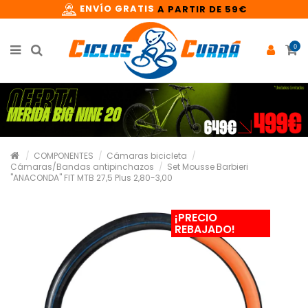
ENVÍO GRATIS
A PARTIR DE 59€
0
COMPONENTES
Cámaras bicicleta
Cámaras/Bandas antipinchazos
Set Mousse Barbieri
"ANACONDA" FIT MTB 27,5 Plus 2,80-3,00
¡PRECIO
REBAJADO!