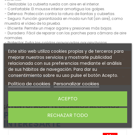
- Deslizable: La cubierta rueda con aire en el interior.
- Confortable: El mousse interior amortigua los golpes.
- Defensa: Protección contra la rotura de llantas y cubiertas.
- Seguro: Función garantizada en modo run fat (sin aire), como
muestra el vídeo de la prueba.
- Eficiente: Permite un mejor agarre y presiones más bajas.
- Duradero: Fácil de reparar con los parches para cámara de aire
normales.
- Protector: Evita las caídas provocadas por pinchazos
Este sitio web utiliza cookies propias y de terceros para
mejorar nuestros servicios y mostrarle publicidad
DETALLES DEL PRODUCTO
relacionada con sus preferencias mediante el análisis
de sus hábitos de navegación. Para dar su
consentimiento sobre su uso pulse el botón Acepto.
Sobre BARBIERI
Política de cookies
Personalizar cookies
ACEPTO
¡ATENTO! AQUÍ TE DEJAMOS ALGUNOS
PRODUCTOS QUE PODRÍAN
RECHAZAR TODO
INTERESARTE