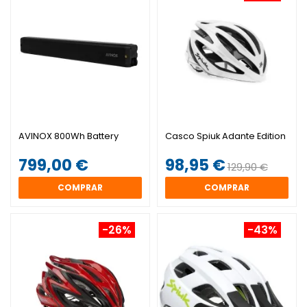
AVINOX 800Wh Battery
Casco Spiuk Adante Edition
799,00 €
98,95 €
129,90 €
COMPRAR
COMPRAR
-26%
-43%