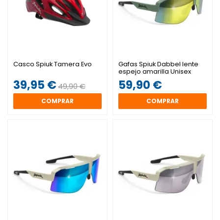
Casco Spiuk Tamera Evo
Gafas Spiuk Dabbel lente
espejo amarilla Unisex
Verde
39,95 €
59,90 €
49,90 €
COMPRAR
COMPRAR