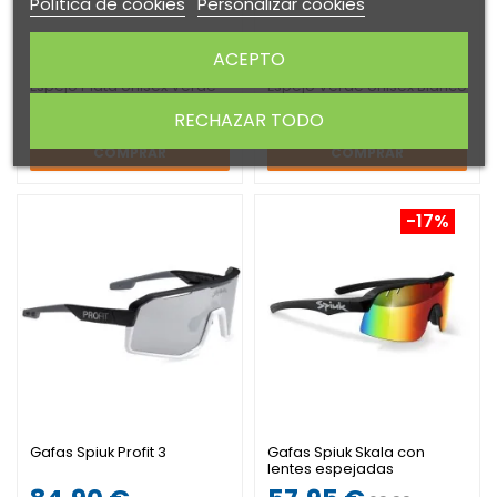
Política de cookies
Personalizar cookies
ACEPTO
Gafas Spiuk Lyra Lente
Gafas Spiuk Lyra Lente
Espejo Plata Unisex Verde
Espejo Verde Unisex Blanco
49,90 €
43,99 €
RECHAZAR TODO
49,90 €
COMPRAR
COMPRAR
-17%
Gafas Spiuk Profit 3
Gafas Spiuk Skala con
lentes espejadas