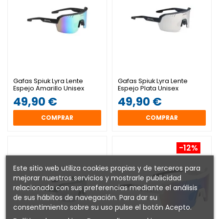
Gafas Spiuk Lyra Lente
Gafas Spiuk Lyra Lente
Espejo Amarillo Unisex
Espejo Plata Unisex
Negra
Antracita
49,90 €
49,90 €
COMPRAR
COMPRAR
-12%
Este sitio web utiliza cookies propias y de terceros para
mejorar nuestros servicios y mostrarle publicidad
relacionada con sus preferencias mediante el análisis
de sus hábitos de navegación. Para dar su
consentimiento sobre su uso pulse el botón Acepto.