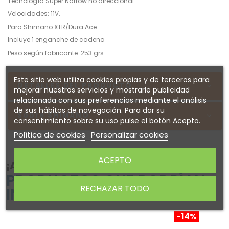
Tecnología Super Narrow no direccional.
Velocidades: 11V.
Para Shimano XTR/Dura Ace
Incluye 1 enganche de cadena
Peso según fabricante:
253 grs.
Este sitio web utiliza cookies propias y de terceros para
DETALLES DEL PRODUCTO
mejorar nuestros servicios y mostrarle publicidad
relacionada con sus preferencias mediante el análisis
de sus hábitos de navegación. Para dar su
Sobre SHIMANO
consentimiento sobre su uso pulse el botón Acepto.
Política de cookies
Personalizar cookies
ACEPTO
¡ATENTO! AQUÍ TE DEJAMOS ALGUNOS
PRODUCTOS QUE PODRÍAN
RECHAZAR TODO
INTERESARTE
-14%