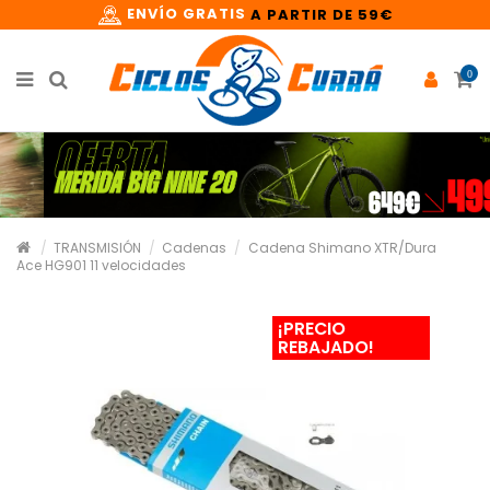
ENVÍO GRATIS
A PARTIR DE 59€
0
TRANSMISIÓN
Cadenas
Cadena Shimano XTR/Dura
Ace HG901 11 velocidades
¡PRECIO
REBAJADO!