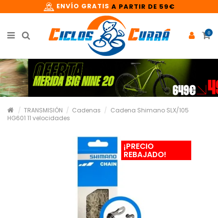
ENVÍO GRATIS
A PARTIR DE 59€
0
TRANSMISIÓN
Cadenas
Cadena Shimano SLX/105
HG601 11 velocidades
¡PRECIO
REBAJADO!