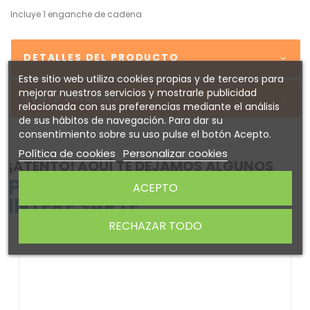
Incluye 1 enganche de cadena
DETALLES DEL PRODUCTO
Este sitio web utiliza cookies propias y de terceros para
mejorar nuestros servicios y mostrarle publicidad
Sobre SHIMANO
relacionada con sus preferencias mediante el análisis
de sus hábitos de navegación. Para dar su
consentimiento sobre su uso pulse el botón Acepto.
Política de cookies
Personalizar cookies
¡ATENTO! AQUÍ TE DEJAMOS ALGUNOS
PRODUCTOS QUE PODRÍAN
ACEPTO
INTERESARTE
RECHAZAR TODO
-14%