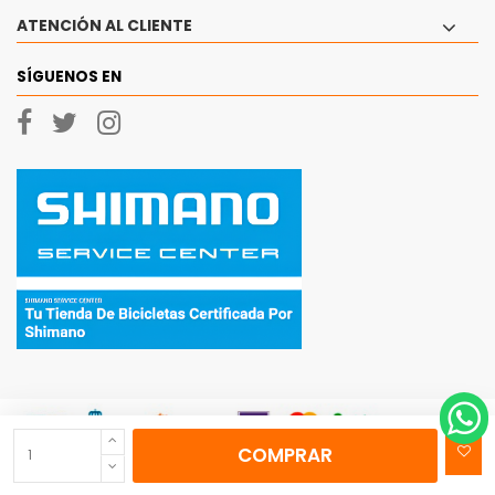
ATENCIÓN AL CLIENTE
SÍGUENOS EN
COMPRAR
© 2026 - Ciclos Currá, SL Todos los derechos reservados.
|
Aviso Legal
|
Politica
de Privacidad
|
Política de cookies
|
Mapa del sitio