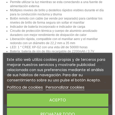
Permite utilizar la luz mientras se esta conectando a una fuente de
alimentación externa
Múltiples niveles de brillo y destellos rápidos visibles durante el día
para la conducción nocturna y diurna
Botón remoto con cable (se vende por separado) para cambiar los
niveles de brillo de forma segura sin soltar el manillar
Indicador de batería incorporado e indicador de carga
Circuito de protección térmica y cuerpo de aluminio anodizado
duradero con mejor rendimiento de disipación de calor
Liberación rápida, compatible con el manillar aero y el manillar
redondo con un diámetro de 22,2 mm a 35 mm
LED: 1 * CREE XP-G2 con una vida útil de 50000 horas
Batería: batería de ión de litio recargable de 2200mAh / 3.7V
Dimensiones (faros): 85 x 36 x 30 mm; Peso: 119g
Este sitio web utiliza cookies propias y de terceros para
Materiales: El cuerpo principal está hecho de aluminio anodizado
duradero; El soporte del manillar está hecho de plástico resistente
mejorar nuestros servicios y mostrarle publicidad
relacionada con sus preferencias mediante el análisis
de sus hábitos de navegación. Para dar su
consentimiento sobre su uso pulse el botón Acepto.
DETALLES DEL PRODUCTO
Política de cookies
Personalizar cookies
Sobre RAVEMEN
ACEPTO
RECHAZAR TODO