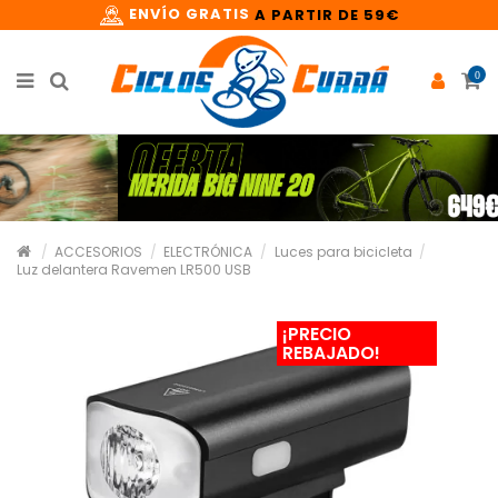
ENVÍO GRATIS
A PARTIR DE 59€
0
ACCESORIOS
ELECTRÓNICA
Luces para bicicleta
Luz delantera Ravemen LR500 USB
¡PRECIO
REBAJADO!