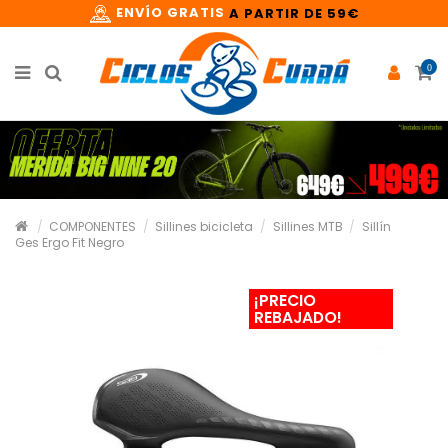
ENVÍO GRATIS
A PARTIR DE 59€
0
COMPONENTES
Sillines bicicleta
Sillines MTB
Sillín
Ges Ergo Fit Negro
¡PRECIO
REBAJADO!