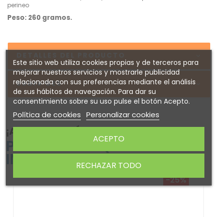
perineo
Peso: 260 gramos.
DETALLES DEL PRODUCTO
Este sitio web utiliza cookies propias y de terceros para
mejorar nuestros servicios y mostrarle publicidad
relacionada con sus preferencias mediante el análisis
Sobre GES
de sus hábitos de navegación. Para dar su
consentimiento sobre su uso pulse el botón Acepto.
Política de cookies
Personalizar cookies
¡ATENTO! AQUÍ TE DEJAMOS ALGUNOS
ACEPTO
PRODUCTOS QUE PODRÍAN
INTERESARTE
RECHAZAR TODO
-25%