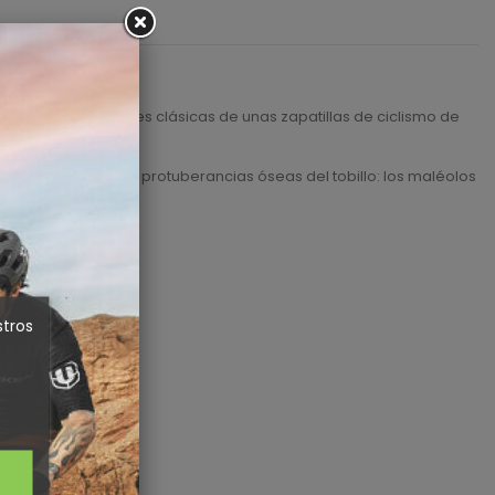
 Las consideraciones clásicas de unas zapatillas de ciclismo de
natural de las dos protuberancias óseas del tobillo: los maléolos
a su lado interno.
stros