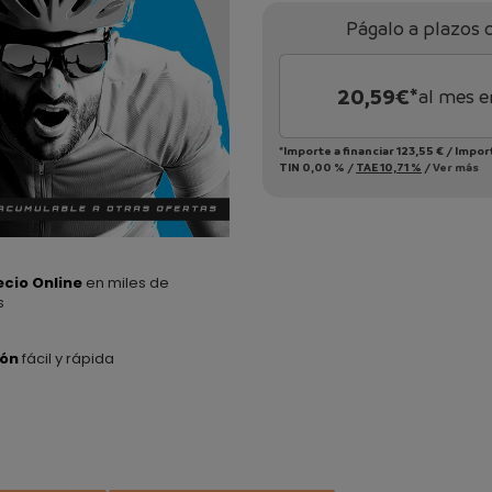
Págalo a plazos 
20,59
€*
al mes e
*Importe a financiar
123,55 €
/
Impor
TIN
0,00 %
/
TAE
10,71 %
/
Ver más
ecio Online
en miles de
s
ión
fácil y rápida