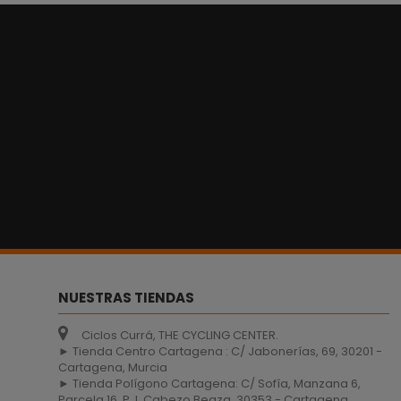
NUESTRAS TIENDAS
Ciclos Currá, THE CYCLING CENTER.
► Tienda Centro Cartagena : C/ Jabonerías, 69, 30201 -
Cartagena, Murcia
► Tienda Polígono Cartagena: C/ Sofía, Manzana 6,
Parcela 16, P. I. Cabezo Beaza, 30353 - Cartagena,