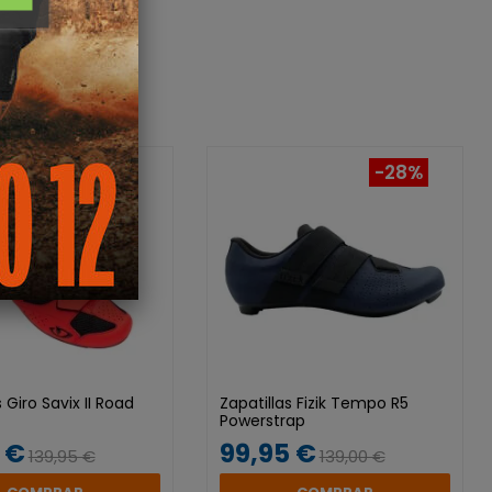
-30%
-28%
 Giro Savix II Road
Zapatillas Fizik Tempo R5
Powerstrap
 €
99,95 €
139,95 €
139,00 €