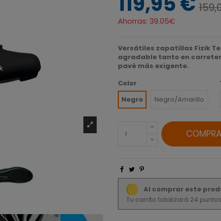
119,95 €
159,
Ahorras:
39.05€
Versátiles zapatillas Fizik
agradable tanto en carreter
pavé más exigente.
Color
Negro
Negro/Amarillo
COMPRA
Al comprar este prod
Tu carrito totalizará 24 punt