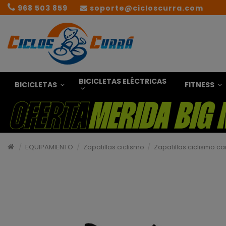
968 503 859
soporte@cicloscurra.com
BICICLETAS ELÉCTRICAS
BICICLETAS
FITNESS
EQUIPAMIENTO
Zapatillas ciclismo
Zapatillas ciclismo ca