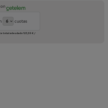
con
n
cuotas
te total adeudado
123,55 €
/