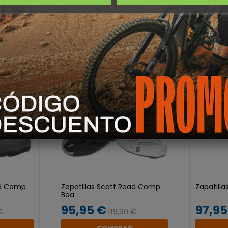
 INTERESARTE
-23%
-20%
ad Comp
Zapatillas Scott Road Comp
Zapatillas
Boa
95,95 €
97,95
€
119,90 €