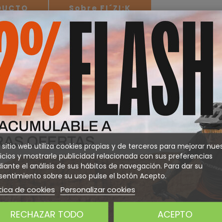
ODUCTO
Sobre FI´ZI:K
e se adapta a cada ciclista y a cada tipo de pedaleo.
poral y un rendimiento versátil para que cada salida sea agradable.
na construcción inteligente para un óptimo ajuste.
 que se envuelve alrededor del tobillo, siguiendo la desalineación 
rganta de la zapatilla curvándose sobre el pie desde su exterior haci
na correa de velcro para un ajuste fino del área del antepié.
 largos recorridos pero sin comprometer la eficacia del pedaleo.
 sitio web utiliza cookies propias y de terceros para mejorar nue
ente a la anatomía del pie
icios y mostrarle publicidad relacionada con sus preferencias
para un ajuste cómodo y consistente
ante el análisis de sus hábitos de navegación. Para dar su
ad y la eficacia del pedaleo
entimiento sobre su uso pulse el botón Acepto.
tica de cookies
Personalizar cookies
RECHAZAR TODO
ACEPTO