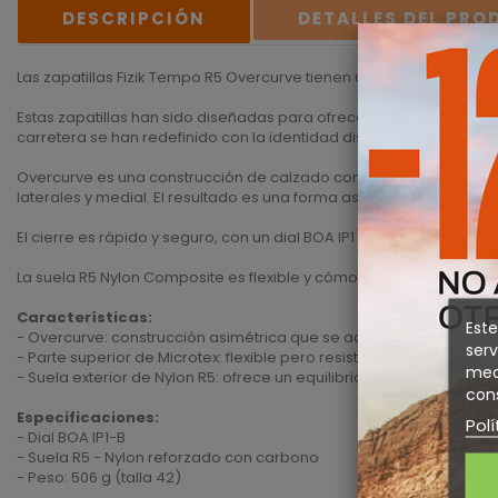
DESCRIPCIÓN
DETALLES DEL PR
Las zapatillas Fizik Tempo R5 Overcurve tienen un ajuste rápido qu
Estas zapatillas han sido diseñadas para ofrecer un aspecto atem
carretera se han redefinido con la identidad distintiva de Fizik y u
Overcurve es una construcción de calzado con un cuello escalonado
laterales y medial. El resultado es una forma asimétrica, con la ga
El cierre es rápido y seguro, con un dial BOA IP1 microajustable y u
La suela R5 Nylon Composite es flexible y cómoda incluso durante
Características:
Este
- Overcurve: construcción asimétrica que se adapta ergonómicam
serv
- Parte superior de Microtex: flexible pero resistente y duradera 
medi
- Suela exterior de Nylon R5: ofrece un equilibrio entre la comodid
cons
Especificaciones:
Polí
- Dial BOA IP1-B
- Suela R5 - Nylon reforzado con carbono
- Peso: 506 g (talla 42)