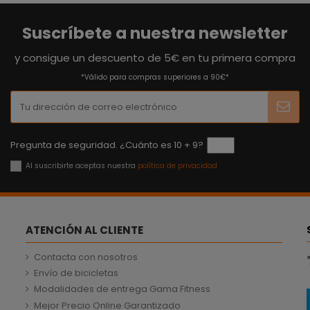
Suscríbete a nuestra newsletter
y consigue un descuento de 5€ en tu primera compra
*Válido para compras superiores a 90€*
Pregunta de seguridad. ¿Cuánto es 10 + 9?
Al suscribirte aceptas nuestra
política de privacidad
ATENCIÓN AL CLIENTE
Contacta con nosotros
Envío de bicicletas
Modalidades de entrega Gama Fitness
Mejor Precio Online Garantizado