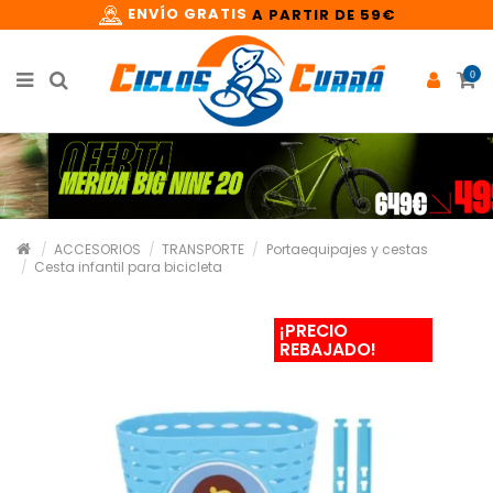
ENVÍO GRATIS
A PARTIR DE 59€
0
ACCESORIOS
TRANSPORTE
Portaequipajes y cestas
Cesta infantil para bicicleta
¡PRECIO
REBAJADO!