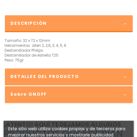
DESCRIPCIÓN
Tamaño: 32 x 72 x 12mm
Herramientas: allen 2, 2,5, 3, 4, 5, 6
Destornillador Philips
Destornillador de estrella T25
Peso: 75gr
DETALLES DEL PRODUCTO
Sobre ONOFF
¡ATENTO! AQUÍ TE DEJAMOS ALGUNOS
Este sitio web utiliza cookies propias y de terceros para
PRODUCTOS QUE PODRÍAN
mejorar nuestros servicios y mostrarle publicidad