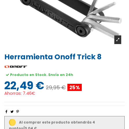
Herramienta Onoff Trick 8
Producto en Stock. Envío en 24h
22,49 €
29,95 €
25%
Ahorras:
7.46€
Al comprar este producto obtendrás 4
puntos/0,04 €