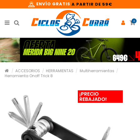
ENVÍO GRATIS
A PARTIR DE 59€
0
ACCESORIOS
HERRAMIENTAS
Multiherramientas
Herramienta Onoff Trick 8
¡PRECIO
REBAJADO!