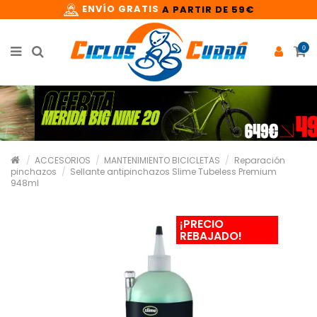
ENVÍO GRATIS
A PARTIR DE 59€
0
ACCESORIOS
MANTENIMIENTO BICICLETAS
Reparación
pinchazos
Sellante antipinchazos Slime Tubeless Premium
948ml
¡PRECIO
REBAJADO!