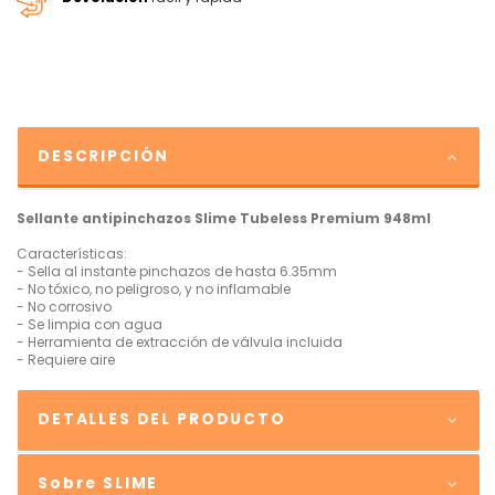
DESCRIPCIÓN
Sellante antipinchazos Slime Tubeless Premium 948ml
Características:
- Sella al instante pinchazos de hasta 6.35mm
- No tóxico, no peligroso, y no inflamable
- No corrosivo
- Se limpia con agua
- Herramienta de extracción de válvula incluida
- Requiere aire
DETALLES DEL PRODUCTO
Sobre SLIME