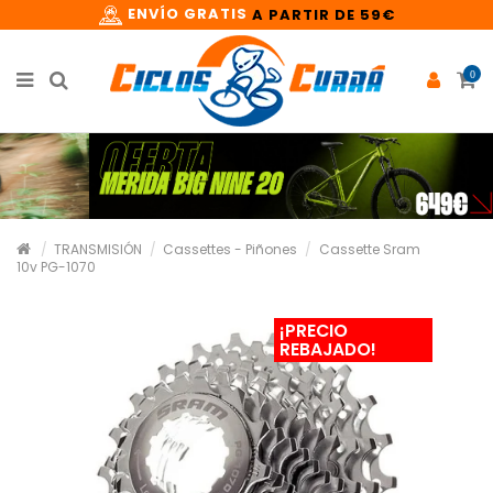
ENVÍO GRATIS
A PARTIR DE 59€
0
TRANSMISIÓN
Cassettes - Piñones
Cassette Sram
10v PG-1070
¡PRECIO
REBAJADO!