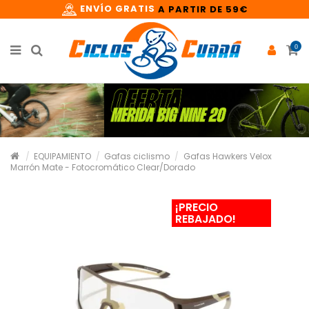
ENVÍO GRATIS
A PARTIR DE 59€
0
EQUIPAMIENTO
Gafas ciclismo
Gafas Hawkers Velox
Marrón Mate - Fotocromático Clear/Dorado
¡PRECIO
REBAJADO!