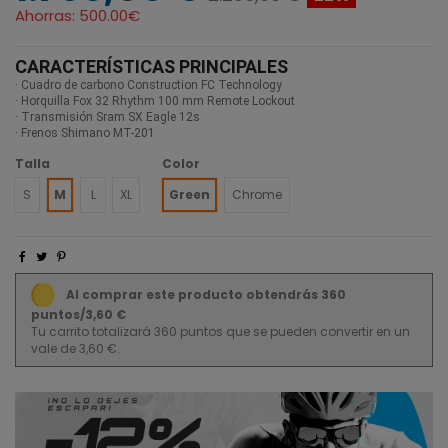
Ahorras:
500.00€
CARACTERÍSTICAS PRINCIPALES
· Cuadro de carbono Construction FC Technology
· Horquilla Fox 32 Rhythm 100 mm Remote Lockout
· Transmisión Sram SX Eagle 12s
· Frenos Shimano MT-201
Talla
Color
S
M
L
XL
Green
Chrome
Al comprar este producto obtendrás 360
puntos/3,60 €
Tu carrito totalizará 360 puntos que se pueden convertir en un
vale de 3,60 €.