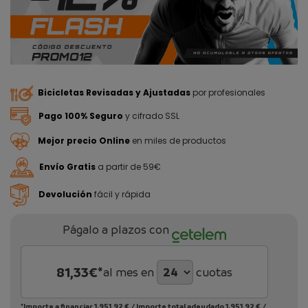
Bicicletas Revisadas y Ajustadas
por profesionales
Pago 100% Seguro
y cifrado SSL
Mejor precio Online
en miles de productos
Envío Gratis
a partir de 59€
Devolución
fácil y rápida
Págalo a plazos con
81,33
€*
al mes en
cuotas
*Importe a financiar
1.951,92 €
/
Importe total adeudado
1.951,92 €
/