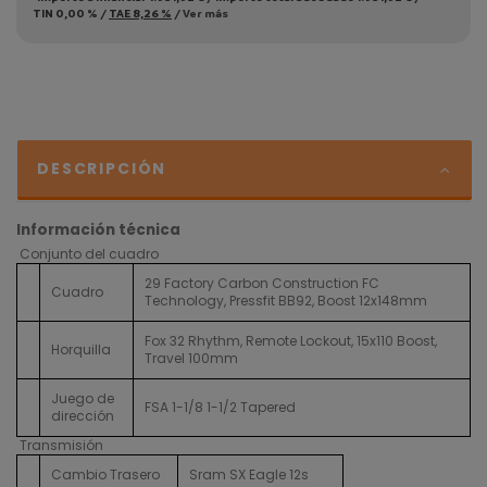
TIN
0,00 %
/
TAE
8,26 %
/
Ver más
DESCRIPCIÓN
Información técnica
Conjunto del cuadro
29 Factory Carbon Construction FC
Cuadro
Technology, Pressfit BB92, Boost 12x148mm
Fox 32 Rhythm, Remote Lockout, 15x110 Boost,
Horquilla
Travel 100mm
Juego de
FSA 1-1/8 1-1/2 Tapered
dirección
Transmisión
Cambio Trasero
Sram SX Eagle 12s