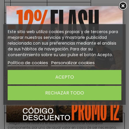
Manetas cambio
Sram SX Eagle 12s
Plato
Sram SX Eagle 12s 32t
Cassette
Sram SX Eagle 12s
Este sitio web utiliza cookies propias y de terceros para
Frenos
mejorar nuestros servicios y mostrarle publicidad
relacionada con sus preferencias mediante el análisis
Conjunto de frenos
Shimano MT-201 Hydraulic Disc
de sus hábitos de navegación. Para dar su
Ruedas
consentimiento sobre su uso pulse el botón Acepto.
Cubiertas
Pirelli MTB Scorpion Sport 29 x 2.4
Política de cookies
Personalizar cookies
Ruedas
Ready GR 25 TR - 15x110 / 12x148 Boost
ACEPTO
Componentes
Potencia
Megamo Elite Stem
RECHAZAR TODO
Tija sillín
Megamo Elite 30,9
Sillín
Selle Italia Model X
*Megamo se reserva el derecho a modificar cualquier
componente, por uno de igual valor en caso de ser necesario,