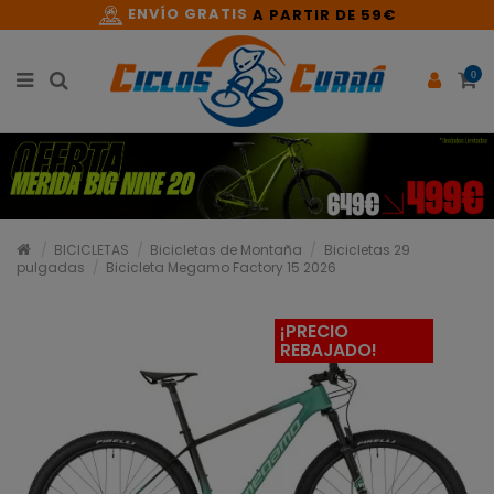
ENVÍO GRATIS
A PARTIR DE 59€
0
BICICLETAS
Bicicletas de Montaña
Bicicletas 29
pulgadas
Bicicleta Megamo Factory 15 2026
¡PRECIO
REBAJADO!