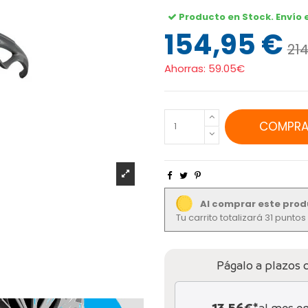
Producto en Stock. Envío 
154,95 €
214
Ahorras:
59.05€
COMPRA
Al comprar este prod
Tu carrito totalizará 31 punto
Págalo a plazos 
al mes e