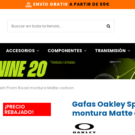
ENVÍO GRATIS
A PARTIR DE 59€
ACCESORIOS
COMPONENTES
TRANSMISIÓN
ash Prizm Road montura Matte carbon
Gafas Oakley S
¡PRECIO
montura Matte
REBAJADO!