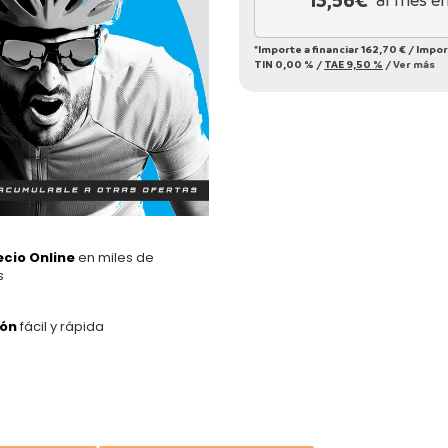
13,56
€*
*Importe a financiar
162,70 €
/
Impor
TIN
0,00 %
/
TAE
9,50 %
/
Ver más
ecio Online
en miles de
s
ión
fácil y rápida