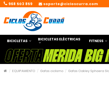
968 503 859
soporte@cicloscurra.com
BICICLETAS ELÉCTRICAS
BICICLETAS
FITNESS
EQUIPAMIENTO
Gafas ciclismo
Gafas Oakley Sphaera Sl