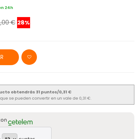
en 24h
,00 €
28%
R
ucto obtendrás 31 puntos/0,31 €
s que se pueden convertir en un vale de 0,31 €.
con
n
cuotas