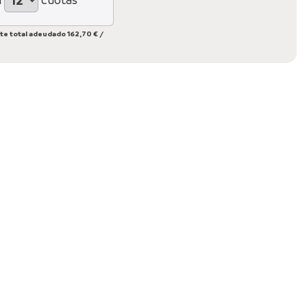
te total adeudado
162,70 €
/