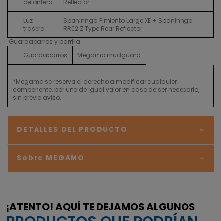
delantera
Reflector
Luz
Spaninnga Pimiento Large XE + Spaninnga
trasera
RR02 Z Type Rear Reflector
Guardabarros y parrilla
Guardabarros
Megamo mudguard
*Megamo se reserva el derecho a modificar cualquier
componente, por uno de igual valor en caso de ser necesario,
sin previo aviso.
DETALLES DEL PRODUCTO
Sobre MEGAMO
¡ATENTO! AQUÍ TE DEJAMOS ALGUNOS