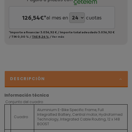
126,54
€*
al mes en
cuotas
*Importe a financiar
3.036,92 €
/
Importe total adeudado
3.036,92 €
/
TIN
0,00 %
/
TAE
8,26 %
/
Ver más
DESCRIPCIÓN
Información técnica
Conjunto del cuadro
Aluminium E-Bike Specific Frame, Full
Integratted Battery, Central motor, Hydroformed
Cuadro
Technology, Integrated Cable Routing, 12 x 148
BOOST