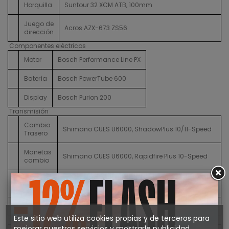
Horquilla
Suntour 32 XCM ATB, 100mm
Juego de
Acros AZX-673 ZS56
dirección
Componentes eléctricos
Motor
Bosch Performance Line PX
Batería
Bosch PowerTube 600
Display
Bosch Purion 200
Transmisión
Cambio
Shimano CUES U6000, ShadowPlus 10/11-Speed
Trasero
Manetas
Shimano CUES U6000, Rapidfire Plus 10-Speed
cambio
FSA Bosch Direct Mount Chainring & Chainguard
Plato
38t CL55 10/11-Speed , Crankset 320 165mm
Cassette
Shimano CUES LG300, 11-48T
Este sitio web utiliza cookies propias y de terceros para
Frenos
mejorar nuestros servicios y mostrarle publicidad