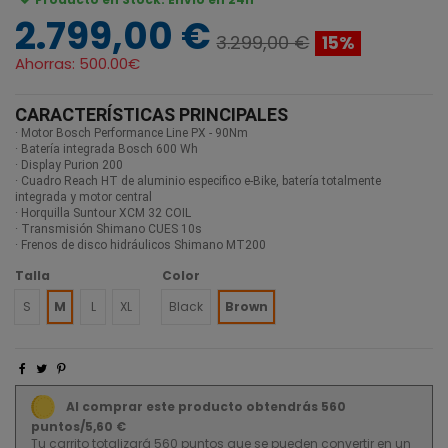
2.799,00 €
3.299,00 €
15%
Ahorras:
500.00€
CARACTERÍSTICAS PRINCIPALES
· Motor Bosch Performance Line PX - 90Nm
· Batería integrada Bosch 600 Wh
· Display Purion 200
· Cuadro Reach HT de aluminio especifico e-Bike, batería totalmente
integrada y motor central
· Horquilla Suntour XCM 32 COIL
· Transmisión Shimano CUES 10s
· Frenos de disco hidráulicos Shimano MT200
Talla
Color
S
M
L
XL
Black
Brown
Al comprar este producto obtendrás 560
puntos/5,60 €
Tu carrito totalizará 560 puntos que se pueden convertir en un