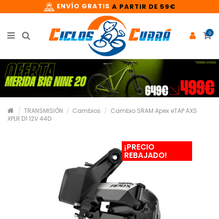
ENVÍO GRATIS
A PARTIR DE 59€
0
TRANSMISIÓN
Cambios
Cambio SRAM Apex eTAP AXS
XPLR D1 12V 44D
¡PRECIO
REBAJADO!