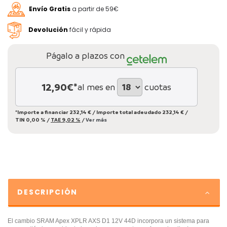
Envío Gratis
a partir de 59€
Devolución
fácil y rápida
Págalo a plazos con
12,90
€*
al mes en
cuotas
*Importe a financiar
232,14 €
/
Importe total adeudado
232,14 €
/
TIN
0,00 %
/
TAE
9,02 %
/
Ver más
DESCRIPCIÓN
El cambio SRAM Apex XPLR AXS D1 12V 44D incorpora un sistema para