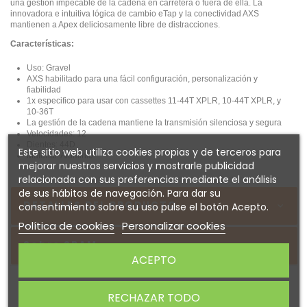
una gestión impecable de la cadena en carretera o fuera de ella. La
innovadora e intuitiva lógica de cambio eTap y la conectividad AXS
mantienen a Apex deliciosamente libre de distracciones.
Características:
Uso: Gravel
AXS habilitado para una fácil configuración, personalización y
fiabilidad
1x especifico para usar con cassettes 11-44T XPLR, 10-44T XPLR, y
10-36T
La gestión de la cadena mantiene la transmisión silenciosa y segura
Velocidades: 12
Dientes: 44D
Este sitio web utiliza cookies propias y de terceros para
Material: Aluminio
mejorar nuestros servicios y mostrarle publicidad
relacionada con sus preferencias mediante el análisis
de sus hábitos de navegación. Para dar su
DETALLES DEL PRODUCTO
consentimiento sobre su uso pulse el botón Acepto.
Política de cookies
Personalizar cookies
Sobre SRAM
ACEPTO
RECHAZAR TODO