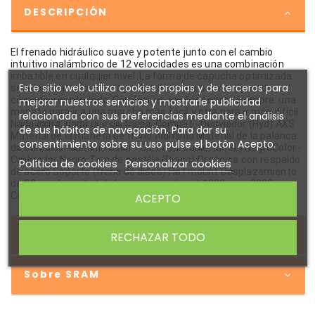
DESCRIPCIÓN
El frenado hidráulico suave y potente junto con el cambio
intuitivo inalámbrico de 12 velocidades es una combinación
imbatible en cualquier nivel. La forma de capucha optimizada
Este sitio web utiliza cookies propias y de terceros para
se adapta a todos los tamaños de mano para un frenado
cómodo y controlado. Cambiar es tan fácil como siempre: una
mejorar nuestros servicios y mostrarle publicidad
maneta para ir a una marcha más fácil y otra para ir más difícil.
relacionada con sus preferencias mediante el análisis
Nada extra, nada que distraiga. Compat - Desviador (Hyd) AXS
de sus hábitos de navegación. Para dar su
Material de la maneta de freno Aluminio Material de la palanca
consentimiento sobre su uso pulse el botón Acepto.
de cambios Aluminio Color - Carcasa/cubierta (SL) NegroColor -
Calibrador Negro Tipo de pastilla (Disco) Orgánica con respaldo
Política de cookies
Personalizar cookies
de acero Soporte (freno de disco) Flat mount Desplazamiento
de 20 mm Longitud de la manguera (mm) 1300 mm, 2000 mm
Connectamajig Stealth-a-majig Conectado
ACEPTO
DETALLES DEL PRODUCTO
RECHAZAR TODO
Sobre SRAM