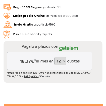
Pago 100% Seguro
y cifrado SSL
Mejor precio Online
en miles de productos
Envío Gratis
a partir de 59€
Devolución
fácil y rápida
Págalo a plazos con
18,37
€*
al mes en
cuotas
*Importe a financiar
220,49 €
/
Importe total adeudado
220,49 €
/
TIN
0,00 %
/
TAE
9,49 %
/
Ver más