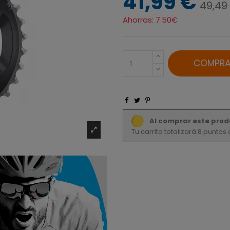
41,99 €
49,49
Ahorras:
7.50€
COMPRA
Al comprar este prod
Tu carrito totalizará 8 punto