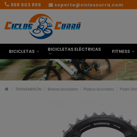
968 503 859
soporte@cicloscurra.com
BICICLETAS ELÉCTRICAS
BICICLETAS
FITNESS
TRANSMISIÓN
Bielas bicicleta
Platos bicicleta
Plato Sh