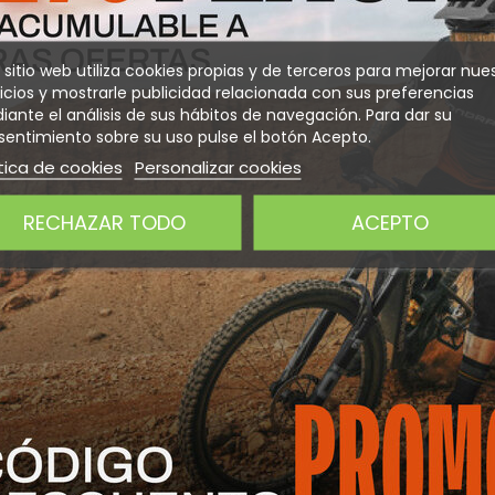
 sitio web utiliza cookies propias y de terceros para mejorar nue
 INTERESARTE
icios y mostrarle publicidad relacionada con sus preferencias
ante el análisis de sus hábitos de navegación. Para dar su
entimiento sobre su uso pulse el botón Acepto.
tica de cookies
Personalizar cookies
RECHAZAR TODO
ACEPTO
AM GXP)
Plato Sram Rival AXS 12v 107
Plato Sr
Negro
BCD
12v DM
34,00 €
64,95
COMPRAR