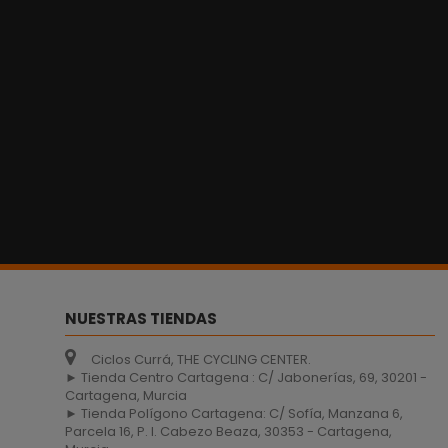
NUESTRAS TIENDAS
Ciclos Currá, THE CYCLING CENTER.
► Tienda Centro Cartagena : C/ Jabonerías, 69, 30201 -
Cartagena, Murcia
► Tienda Polígono Cartagena: C/ Sofía, Manzana 6,
Parcela 16, P. I. Cabezo Beaza, 30353 - Cartagena,