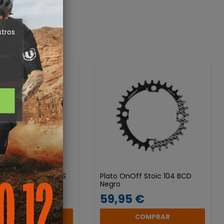
stros
am X-Sync Rival AXS
Plato OnOff Stoic 104 BCD
Negro
 €
59,95 €
COMPRAR
COMPRAR