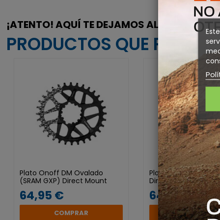
¡ATENTO! AQUÍ TE DEJAMOS ALGUNOS
Este
PRODUCTOS QUE PODRÍAN
serv
medi
cons
Polí
Plato Onoff DM Ovalado
Plato Onoff DM (SR
(SRAM GXP) Direct Mount
Direct Mount Boost 
Negro
64,95 €
64,95 €
COMPRAR
COMPRAR