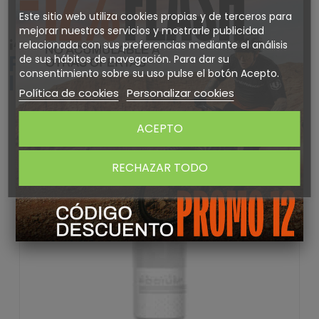
Este sitio web utiliza cookies propias y de terceros para
mejorar nuestros servicios y mostrarle publicidad
¡ATENTO! AQUÍ TE DEJAMOS ALGUNOS
relacionada con sus preferencias mediante el análisis
PRODUCTOS QUE PODRÍAN
de sus hábitos de navegación. Para dar su
consentimiento sobre su uso pulse el botón Acepto.
INTERESARTE
Política de cookies
Personalizar cookies
-25%
ACEPTO
RECHAZAR TODO