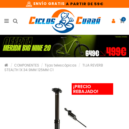
ENVÍO GRATIS
A PARTIR DE 59€
0
COMPONENTES
Tijas telescópicas
TIJA REVERB
STEALTH 1X 34.9MM 125MM C1
¡PRECIO
REBAJADO!