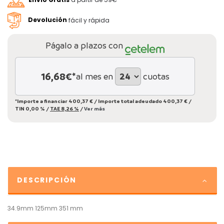
Devolución
fácil y rápida
Págalo a plazos con
16,68
€*
al mes en
cuotas
*Importe a financiar
400,37 €
/
Importe total adeudado
400,37 €
/
TIN
0,00 %
/
TAE
8,26 %
/
Ver más
DESCRIPCIÓN
34.9mm 125mm 351 mm