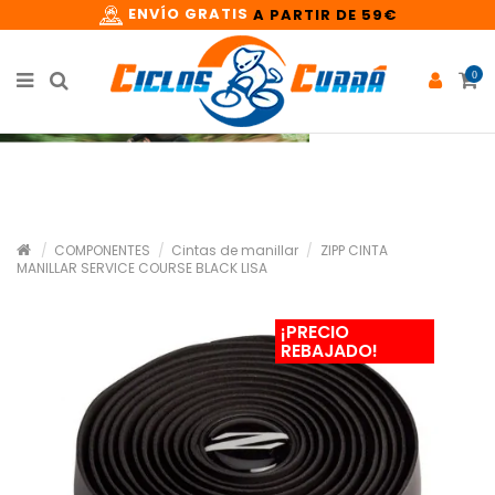
ENVÍO GRATIS
A PARTIR DE 59€
0
COMPONENTES
Cintas de manillar
ZIPP CINTA
MANILLAR SERVICE COURSE BLACK LISA
¡PRECIO
REBAJADO!