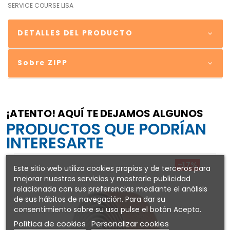
SERVICE COURSE LISA
DETALLES DEL PRODUCTO
Sobre ZIPP
¡ATENTO! AQUÍ TE DEJAMOS ALGUNOS
PRODUCTOS QUE PODRÍAN
INTERESARTE
-17%
Este sitio web utiliza cookies propias y de terceros para
mejorar nuestros servicios y mostrarle publicidad
relacionada con sus preferencias mediante el análisis
de sus hábitos de navegación. Para dar su
consentimiento sobre su uso pulse el botón Acepto.
Política de cookies
Personalizar cookies