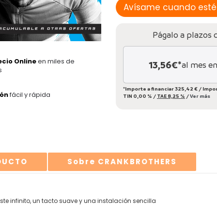
Págalo a plazos 
ecio Online
en miles de
13,56
€*
al mes e
s
*Importe a financiar
325,42 €
/
Impor
ión
fácil y rápida
TIN
0,00 %
/
TAE
8,25 %
/
Ver más
ODUCTO
Sobre CRANKBROTHERS
 infinito, un tacto suave y una instalación sencilla