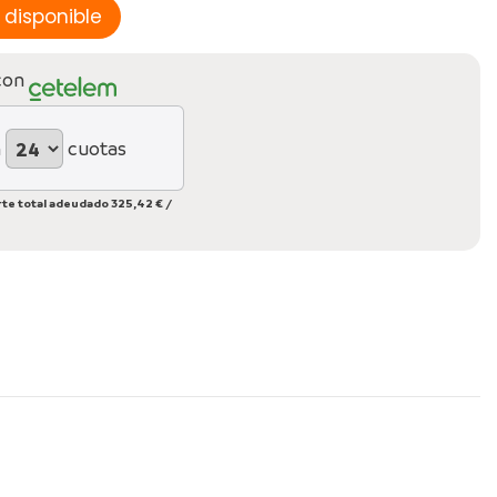
con
n
cuotas
te total adeudado
325,42 €
/