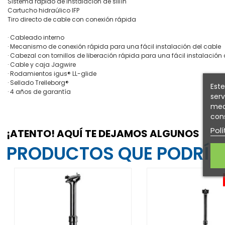
Sistema rápido de instalación de sillín
Cartucho hidraúlico IFP
Tiro directo de cable con conexión rápida
· Cableado interno
· Mecanismo de conexión rápida para una fácil instalación del cable
· Cabezal con tornillos de liberación rápida para una fácil instalación d
· Cable y caja Jagwire
· Rodamientos igus® LL-glide
· Sellado Trelleborg®
Este
· 4 años de garantía
serv
medi
cons
Polí
¡ATENTO! AQUÍ TE DEJAMOS ALGUNOS
PRODUCTOS QUE PODRÍAN