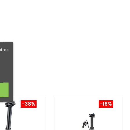
stros
-38%
-16%