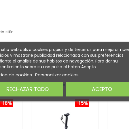
el sillín
 sitio web utiliza cookies propias y de terceros para mejorar nue
icios y mostrarle publicidad relacionada con sus preferencias
ante el análisis de sus hábitos de navegación. Para dar su
entimiento sobre su uso pulse el botón Acepto.
tica de cookies
Personalizar cookies
 INTERESARTE
RECHAZAR TODO
ACEPTO
-18%
-15%