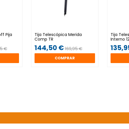
ff Pija
Tija Telescópica Merida
Tija Tel
Comp TR
Interno 
144,50 €
135,9
95 €
169,95 €
COMPRAR