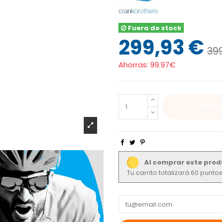
Fuera de stock
299,93 €
39
Ahorras:
99.97€
COMPRA
Al comprar este prod
Tu carrito totalizará 60 punt