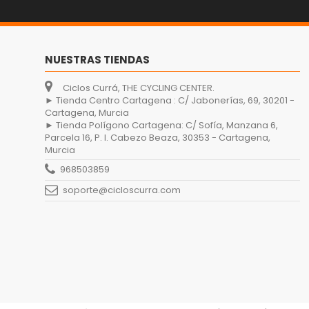
NUESTRAS TIENDAS
Ciclos Currá, THE CYCLING CENTER.
► Tienda Centro Cartagena : C/ Jabonerías, 69, 30201 -
Cartagena, Murcia
► Tienda Polígono Cartagena: C/ Sofía, Manzana 6,
Parcela 16, P. I. Cabezo Beaza, 30353 - Cartagena,
Murcia
968503859
soporte@cicloscurra.com