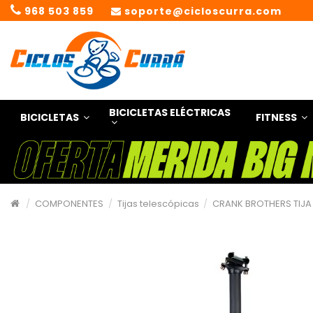
968 503 859
soporte@cicloscurra.com
BICICLETAS ELÉCTRICAS
BICICLETAS
FITNESS
COMPONENTES
Tijas telescópicas
CRANK BROTHERS TIJA 