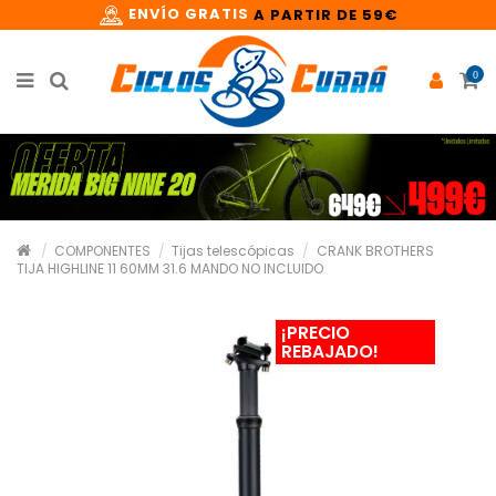
ENVÍO GRATIS
A PARTIR DE 59€
0
COMPONENTES
Tijas telescópicas
CRANK BROTHERS
TIJA HIGHLINE 11 60MM 31.6 MANDO NO INCLUIDO
¡PRECIO
REBAJADO!