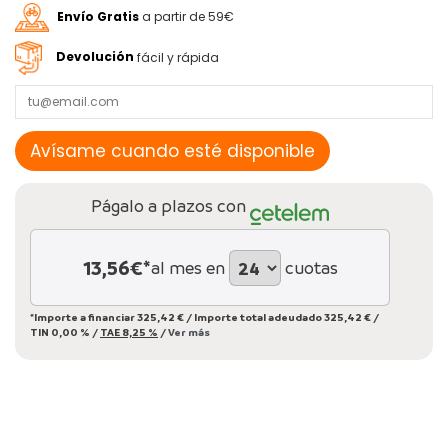
Envío Gratis
a partir de 59€
Devolución
fácil y rápida
Págalo a plazos con
13,56
€*
al mes en
cuotas
*Importe a financiar
325,42 €
/
Importe total adeudado
325,42 €
/
TIN
0,00 %
/
TAE
8,25 %
/
Ver más