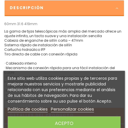
DESCRIPCIÓN
60mm 31.6 419mm
La gama de tijas telescópicas más amplia del mercado ofrece un
ajuste infinito, un tacto suave y una instalación sencilla
Cabeza de enganche de sillín corta – 47mm
Sistema rápido de instalación de sillín
Cartucho hidraúlico IFP
Tiro directo de cable con conexión rápida
· Cableado interno
· Mecanismo de conexión rápida para una fácil instalación del
cable
· Cabezal con tornillos de liberación rápida para una fácil
Este sitio web utiliza cookies propias y de terceros para
instalación del sillín
mejorar nuestros servicios y mostrarle publicidad
· Cable y caja Jagwire
relacionada con sus preferencias mediante el análisis
· Rodamientos igus® LL-glide
de sus hábitos de navegación. Para dar su
· Sellado Trelleborg®
· 4 años de garantía
consentimiento sobre su uso pulse el botón Acepto.
Política de cookies
Personalizar cookies
DETALLES DEL PRODUCTO
ACEPTO