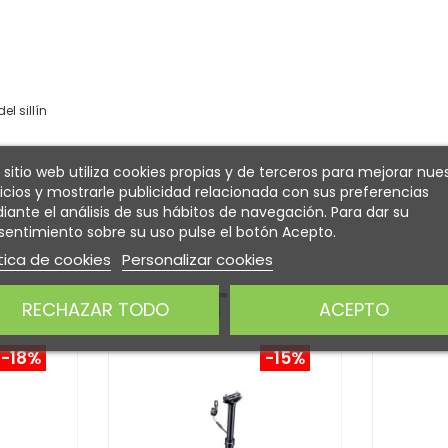
el sillín
 sitio web utiliza cookies propias y de terceros para mejorar nue
icios y mostrarle publicidad relacionada con sus preferencias
ante el análisis de sus hábitos de navegación. Para dar su
entimiento sobre su uso pulse el botón Acepto.
tica de cookies
Personalizar cookies
 INTERESARTE
RECHAZAR TODO
ACEPTO
-18%
-15%