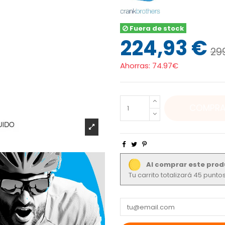
Fuera de stock
224,93 €
29
Ahorras:
74.97€
COMPRA
Al comprar este prod
Tu carrito totalizará 45 punt