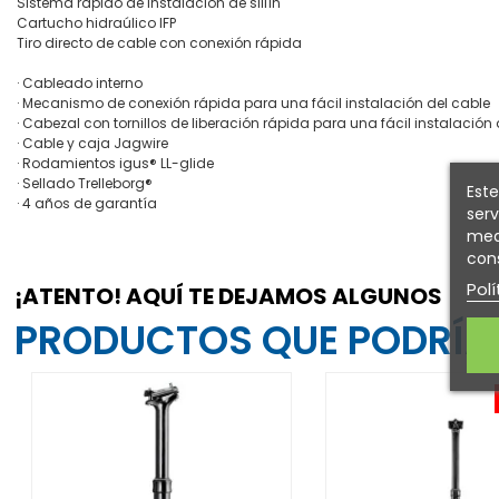
Sistema rápido de instalación de sillín
Cartucho hidraúlico IFP
Tiro directo de cable con conexión rápida
· Cableado interno
· Mecanismo de conexión rápida para una fácil instalación del cable
· Cabezal con tornillos de liberación rápida para una fácil instalación d
· Cable y caja Jagwire
· Rodamientos igus® LL-glide
· Sellado Trelleborg®
Este
· 4 años de garantía
serv
medi
cons
Polí
¡ATENTO! AQUÍ TE DEJAMOS ALGUNOS
PRODUCTOS QUE PODRÍAN