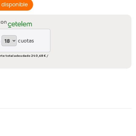
con
n
cuotas
rte total adeudado
240,68 €
/