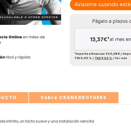
Págalo a plazos 
ecio Online
en miles de
13,37
€*
al mes e
s
*Importe a financiar
240,68 €
/
Impo
ión
fácil y rápida
TIN
0,00 %
/
TAE
9,02 %
/
Ver más
ODUCTO
Sobre CRANKBROTHERS
 infinito, un tacto suave y una instalación sencilla