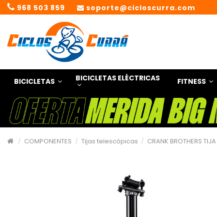
968 503 859
soporte@cicloscurra.com
BICICLETAS ELÉCTRICAS
BICICLETAS
FITNESS
COMPONENTES
Tijas telescópicas
CRANK BROTHERS TIJA 