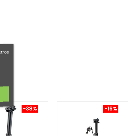
stros
-38%
-16%