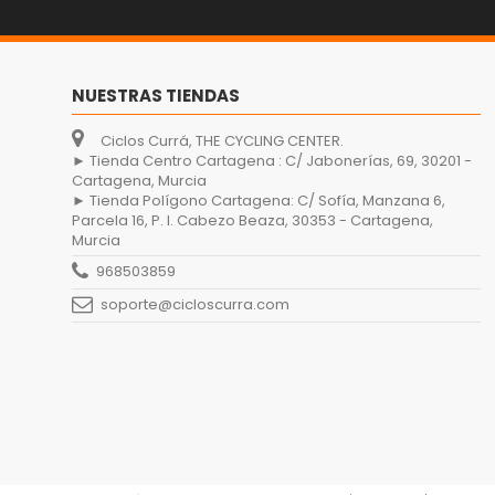
NUESTRAS TIENDAS
Ciclos Currá, THE CYCLING CENTER.
► Tienda Centro Cartagena : C/ Jabonerías, 69, 30201 -
Cartagena, Murcia
► Tienda Polígono Cartagena: C/ Sofía, Manzana 6,
Parcela 16, P. I. Cabezo Beaza, 30353 - Cartagena,
Murcia
968503859
soporte@cicloscurra.com