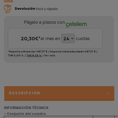
Devolución
fácil y rápida
Págalo a plazos con
20,30
€*
al mes en
cuotas
*Importe a financiar
487,17 €
/
Importe total adeudado
487,17 €
/
TIN
0,00 %
/
TAE
8,26 %
/
Ver más
DESCRIPCIÓN
INFORMACIÓN TÉCNICA
Conjunto del cuadro