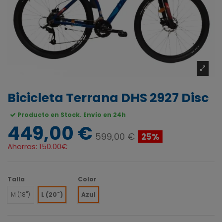
Bicicleta Terrana DHS 2927 Disc
Producto en Stock. Envío en 24h
449,00 €
599,00 €
25%
Ahorras:
150.00€
Talla
Color
M (18")
L (20")
Azul