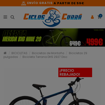
ENVÍO GRATIS
A PARTIR DE 59€
0
BICICLETAS
Bicicletas de Montaña
Bicicletas 29
pulgadas
Bicicleta Terrana DHS 2927 Disc
¡PRECIO
REBAJADO!