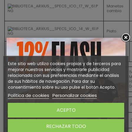
Manetas
cambio
Plato
Piñon
Este sitio web utiliza cookies propias y de terceros para
Frenos
mejorar nuestros servicios y mostrarle publicidad
T
Conjunto
relacionada con sus preferencias mediante el análisis
M
de
de sus hábitos de navegación. Para dar su
H
frenos
D
consentimiento sobre su uso pulse el botón Acepto.
Ruedas
Política de cookies
Personalizar cookies
Bujes
ACEPTO
Cubiertas
RECHAZAR TODO