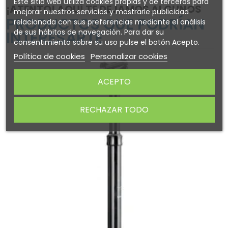
Este sitio web utiliza cookies propias y de terceros para
¡ATENTO! AQUÍ TE DEJAMOS ALGUNOS
mejorar nuestros servicios y mostrarle publicidad
PRODUCTOS QUE PODRÍAN
relacionada con sus preferencias mediante el análisis
de sus hábitos de navegación. Para dar su
INTERESARTE
consentimiento sobre su uso pulse el botón Acepto.
Política de cookies
Personalizar cookies
ACEPTO
RECHAZAR TODO