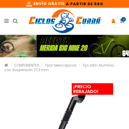
ENVÍO GRATIS
A PARTIR DE 59€
0
COMPONENTES
Tijas telescópicas
Tija sillín Aluminio
con Suspensión 27,2 mm
¡PRECIO
REBAJADO!