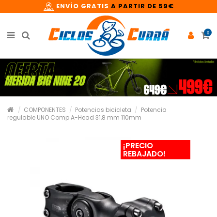
ENVÍO GRATIS
A PARTIR DE 59€
0
COMPONENTES
Potencias bicicleta
Potencia
regulable UNO Comp A-Head 31,8 mm 110mm
¡PRECIO
REBAJADO!