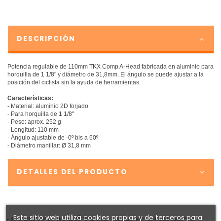
DESCRIPCIÓN
Potencia regulable de 110mm TKX Comp A-Head fabricada en aluminio para
horquilla de 1 1/8" y diámetro de 31,8mm. El ángulo se puede ajustar a la
posición del ciclista sin la ayuda de herramientas.
Características:
- Material: aluminio 2D forjado
- Para horquilla de 1 1/8"
- Peso: aprox. 252 g
- Longitud: 110 mm
- Ángulo ajustable de -0º bis a 60º
- Diámetro manillar: Ø 31,8 mm
DETALLES DEL PRODUCTO
Este sitio web utiliza cookies propias y de terceros para
¡ATENTO! AQUÍ TE DEJAMOS ALGUNOS