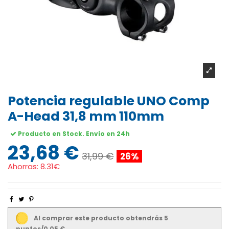
Potencia regulable UNO Comp
A-Head 31,8 mm 110mm
Producto en Stock. Envío en 24h
23,68 €
31,99 €
26%
Ahorras:
8.31€
Al comprar este producto obtendrás 5
puntos/0,05 €