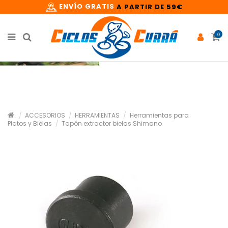
ENVÍO GRATIS
A PARTIR DE 59€
0
ACCESORIOS
HERRAMIENTAS
Herramientas para
Platos y Bielas
Tapón extractor bielas Shimano