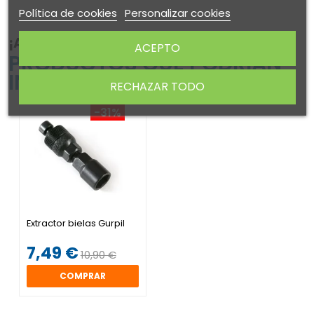
Política de cookies
Personalizar cookies
¡ATENTO! AQUÍ TE DEJAMOS ALGUNOS
ACEPTO
PRODUCTOS QUE PODRÍAN
INTERESARTE
RECHAZAR TODO
-31%
Extractor bielas Gurpil
7,49 €
10,90 €
COMPRAR