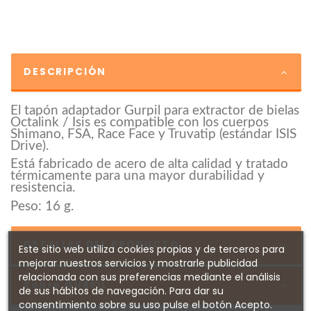
DESCRIPCIÓN
El tapón adaptador Gurpil para extractor de bielas
Octalink / Isis es compatible con los cuerpos
Shimano, FSA, Race Face y Truvatip (estándar ISIS
Drive).
Está fabricado de acero de alta calidad y tratado
térmicamente para una mayor durabilidad y
resistencia.
Peso: 16 g.
DETALLES DEL PRODUCTO
Este sitio web utiliza cookies propias y de terceros para
mejorar nuestros servicios y mostrarle publicidad
relacionada con sus preferencias mediante el análisis
Sobre GURPIL
de sus hábitos de navegación. Para dar su
consentimiento sobre su uso pulse el botón Acepto.