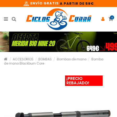
ENVÍO GRATIS
A PARTIR DE 59€
0
ACCESORIOS
BOMBAS
Bombas de mano
Bomba
de mano Blackburn Core
¡PRECIO
REBAJADO!