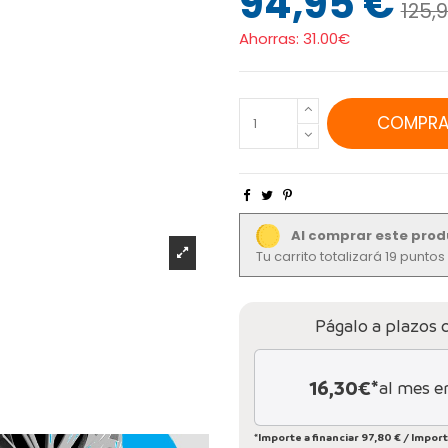
94,95 €
125,
Ahorras:
31.00€
COMPRA
Al comprar este prod
Tu carrito totalizará 19 punto
Págalo a plazos 
16,30
€*
al mes e
*Importe a financiar
97,80 €
/
Import