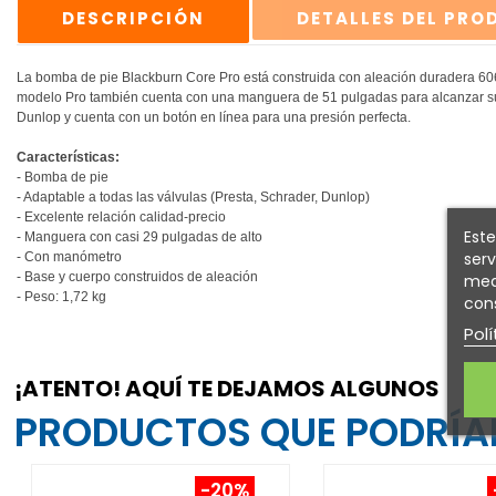
DESCRIPCIÓN
DETALLES DEL PR
La bomba de pie Blackburn Core Pro está construida con aleación duradera 6061
modelo Pro también cuenta con una manguera de 51 pulgadas para alcanzar su bic
Dunlop y cuenta con un botón en línea para una presión perfecta.
Características:
- Bomba de pie
- Adaptable a todas las válvulas (Presta, Schrader, Dunlop)
- Excelente relación calidad-precio
Este
- Manguera con casi 29 pulgadas de alto
serv
- Con manómetro
- Base y cuerpo construidos de aleación
medi
- Peso: 1,72 kg
cons
Polí
¡ATENTO! AQUÍ TE DEJAMOS ALGUNOS
PRODUCTOS QUE PODRÍAN
-20%