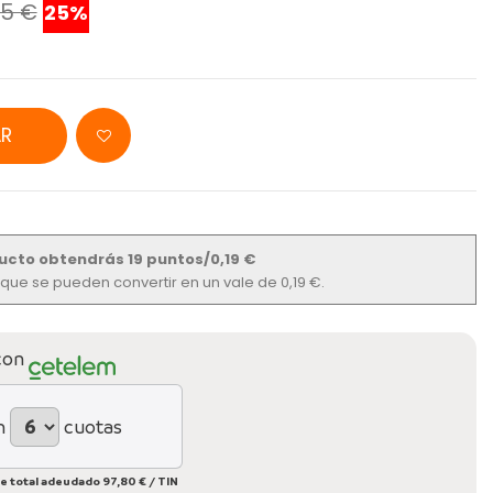
95 €
25%
R
ucto obtendrás 19 puntos/0,19 €
s que se pueden convertir en un vale de 0,19 €.
con
n
cuotas
e total adeudado
97,80 €
/
TIN