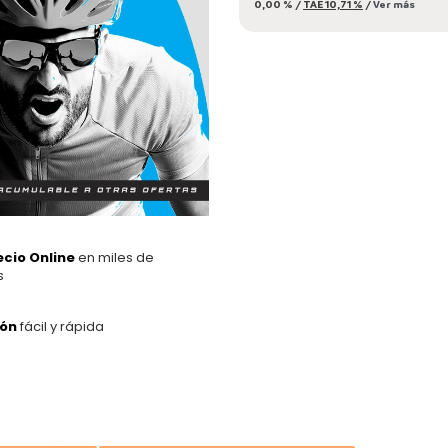
0,00 %
/
TAE
10,71 %
/
Ver más
ecio Online
en miles de
s
ión
fácil y rápida