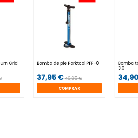
urn Grid
Bomba de pie Parktool PFP-8
Bomba ta
3.0
37,95 €
34,90
€
49,95 €
COMPRAR