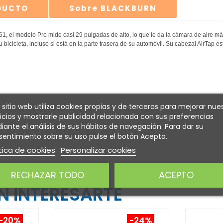
ODUCTO
Sobre BLACKBURN
, el modelo Pro mide casi 29 pulgadas de alto, lo que le da la cámara de aire m
icleta, incluso si está en la parte trasera de su automóvil. Su cabezal AirTap es
 sitio web utiliza cookies propias y de terceros para mejorar nue
icios y mostrarle publicidad relacionada con sus preferencias
ante el análisis de sus hábitos de navegación. Para dar su
entimiento sobre su uso pulse el botón Acepto.
tica de cookies
Personalizar cookies
RECHAZAR TODO
ACEPTO
 INTERESARTE
-20%
-24%