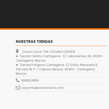
NUESTRAS TIENDAS
Ciclos Currá, THE CYCLING CENTER.
► Tienda Centro Cartagena : C/ Jabonerías, 69, 30201 -
Cartagena, Murcia
► Tienda Polígono Cartagena: C/ Sofía, Manzana 6,
Parcela 16, P. I. Cabezo Beaza, 30353 - Cartagena,
Murcia
968503859
soporte@cicloscurra.com