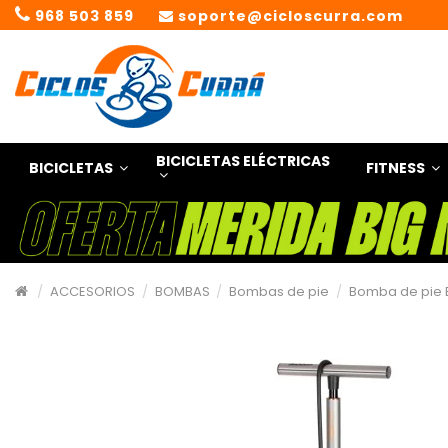
968 503 859
soporte@cicloscurra.com
BICICLETAS ELÉCTRICAS
BICICLETAS
FITNESS
ACCESORIOS
BOMBAS
Bombas de pie
Bomba de pie 