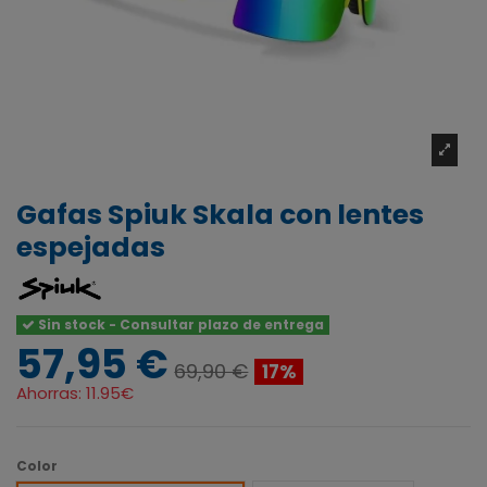
Gafas Spiuk Skala con lentes
espejadas
Sin stock - Consultar plazo de entrega
57,95 €
69,90 €
17%
Ahorras:
11.95€
Color