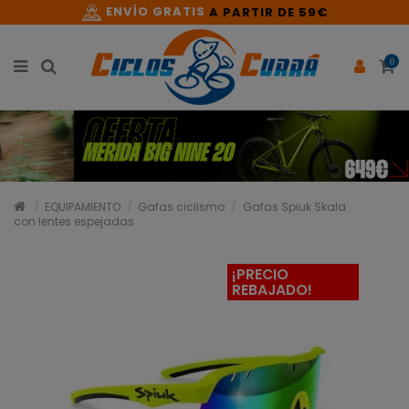
ENVÍO GRATIS
A PARTIR DE 59€
0
EQUIPAMIENTO
Gafas ciclismo
Gafas Spiuk Skala
con lentes espejadas
¡PRECIO
REBAJADO!