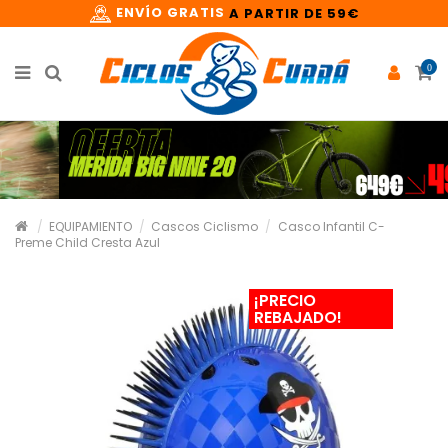
ENVÍO GRATIS
A PARTIR DE 59€
0
EQUIPAMIENTO
Cascos Ciclismo
Casco Infantil C-
Preme Child Cresta Azul
¡PRECIO
REBAJADO!