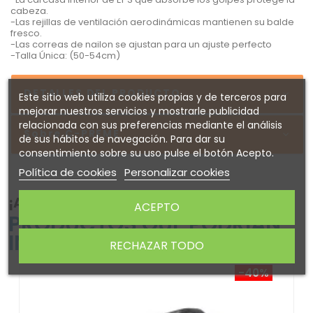
cabeza.
-Las rejillas de ventilación aerodinámicas mantienen su balde
fresco.
-Las correas de nailon se ajustan para un ajuste perfecto
-Talla Única: (50-54cm)
DETALLES DEL PRODUCTO
Este sitio web utiliza cookies propias y de terceros para
mejorar nuestros servicios y mostrarle publicidad
relacionada con sus preferencias mediante el análisis
Sobre C-PREME
de sus hábitos de navegación. Para dar su
consentimiento sobre su uso pulse el botón Acepto.
Política de cookies
Personalizar cookies
¡ATENTO! AQUÍ TE DEJAMOS ALGUNOS
ACEPTO
PRODUCTOS QUE PODRÍAN
INTERESARTE
RECHAZAR TODO
-40%