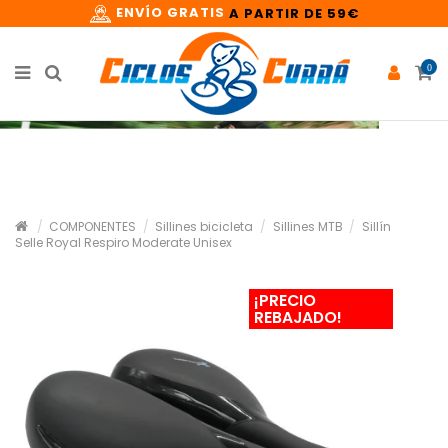
ENVÍO GRATIS
A PARTIR DE 59€
0
COMPONENTES
Sillines bicicleta
Sillines MTB
Sillín
Selle Royal Respiro Moderate Unisex
¡PRECIO
REBAJADO!