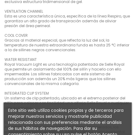
exclusiva estructura tridimensional de gel.
VENTILATION CHANNEL
Esta es una característica única, específica de la línea Respiro, que
garantiza un alto grado de transpiración además de aliviar
presión del área perineal.
COOL COVER
Gracias al material especial, que reflecta la luz del sol, la
temperatura de nuestra extraordinaria funda es hasta 25 °C inferior
a la de sillines negros convencionales.
WATER RESISTANT
Royal Vacuum Light es una tecnología patentada de Selle Royal
que permite un aislamiento del 100% del sillín y hacerlo con ello
impermeable. Los sillines fabricados con este sistema de
producción son además un 20% más ligeros que los sillines
convencionales de la misma categoría.
INTEGRATED CLIP SYSTEM
Un sistema de clip patentado, ubicado en el extremo posterior del
sillín para colocar con facilidad una alforja Selle Royal o cualquier
otro accesorio.
Este sitio web utiliza cookies propias y de terceros para
mejorar nuestros servicios y mostrarle publicidad
relacionada con sus preferencias mediante el análisis
ELASTOMERS
Absorben incluso los impactos más fuertes e inesperados, los
de sus hábitos de navegación. Para dar su
elastómeros funcionan tanto en sentido vertical como horizontal
consentimiento sobre su uso pulse el botón Acepto.