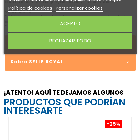
para un rendimiento seguro, silencioso y sin deformaciones.
Política de cookies
Personalizar cookies
MODERADO 60°
El ciclista moderado suele sentarse en el sillín con un ángulo de
columna de 60 grados.
ACEPTO
Esta posición más erguida desplaza ROYALGEL
RECHAZAR TODO
DETALLES DEL PRODUCTO
Sobre SELLE ROYAL
¡ATENTO! AQUÍ TE DEJAMOS ALGUNOS
PRODUCTOS QUE PODRÍAN
INTERESARTE
-25%