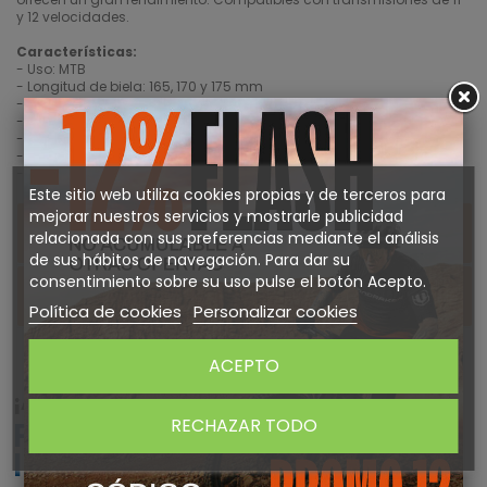
y 12 velocidades.
Características:
- Uso: MTB
- Longitud de biela: 165, 170 y 175 mm
- Material biela: Aluminio
- Mono plato de acero de 32 dientes
- Pedalier compatible: PowerSpline BB
- Montaje: Direct Mount
- Compatible con transmisiones de 11 y 12 velocidades
Este sitio web utiliza cookies propias y de terceros para
mejorar nuestros servicios y mostrarle publicidad
DETALLES DEL PRODUCTO
relacionada con sus preferencias mediante el análisis
de sus hábitos de navegación. Para dar su
consentimiento sobre su uso pulse el botón Acepto.
Sobre SRAM
Política de cookies
Personalizar cookies
ACEPTO
¡ATENTO! AQUÍ TE DEJAMOS ALGUNOS
RECHAZAR TODO
PRODUCTOS QUE PODRÍAN
INTERESARTE