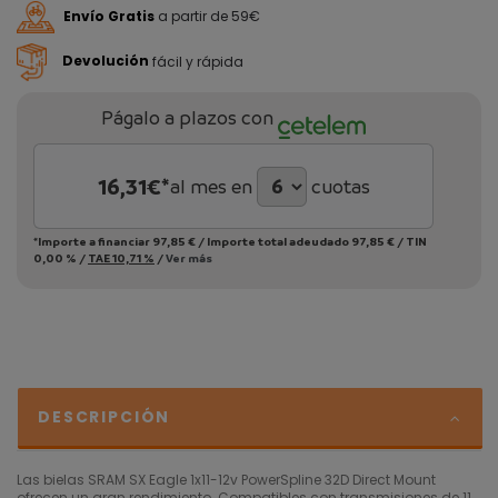
Envío Gratis
a partir de 59€
Devolución
fácil y rápida
Págalo a plazos con
16,31
€*
al mes en
cuotas
*Importe a financiar
97,85 €
/
Importe total adeudado
97,85 €
/
TIN
0,00 %
/
TAE
10,71 %
/
Ver más
DESCRIPCIÓN
Las bielas SRAM SX Eagle 1x11-12v PowerSpline 32D Direct Mount
ofrecen un gran rendimiento. Compatibles con transmisiones de 11