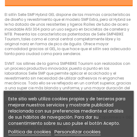
El sillín Selle SMP Hybrid GEL dispone de las mismas características
de diseño y revestimiento que el modelo SMP Extra, pero al Hybrid se
le ha dotado de unos resistentes y ligeros Raíles de tubo de acero
inoxidable AISI 304 para un uso seguro en bicicletas de carretera y
MTB. Presenta las características patentadas de Selle SMP4BIKE
Tourism, tales como el canal central completamente libre y la
original nariz en forma de pico de águila. Ofrece mayor
comodidad gracias al GEL, lo que hace que el sillín sea adecuado
tanto para ciudad como para senderos.
SVMT: los sillines de la gama SMP4BIKE Tourism son realizados con
un proceso productivo innovador, puesto a punto en los
laboratorios Selle SMP que permite aplicar el acolchado y el
revestimiento sin necesidad de utilizar adhesivos ni enganches
mecánicos. Todo ello se ve reflejado en un confort superior, gracias
a una super cie más blanda y uniforme, y una mayor duración del
producto.
Este sitio web utiliza cookies propias y de terceros para
Características:
mejorar nuestros servicios y mostrarle publicidad
- Peso: 365 g
relacionada con sus preferencias mediante el análisis
- Dimensiones: 275 x 140 mm
de sus hábitos de navegación. Para dar su
- Acolchado: Acolchado superior de Polipropileno Copolímero + GEL
- Cuerpo: Nylon 12 reforzado con fibra de carbono
consentimiento sobre su uso pulse el botón Acepto.
- Revestimiento: SVT Vacum tech
Política de cookies
Personalizar cookies
- Raíles: Acero Inox AISI 304, diámetro de 7,1 mm
- Recomendado para: Carretera, MTB