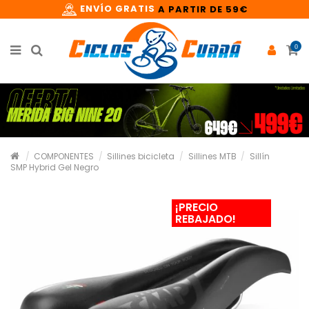
ENVÍO GRATIS
A PARTIR DE 59€
0
COMPONENTES
Sillines bicicleta
Sillines MTB
Sillín
SMP Hybrid Gel Negro
¡PRECIO
REBAJADO!