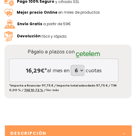
Pago 100% Seguro
y cifrado SSL
Mejor precio Online
en miles de productos
Envío Gratis
a partir de 59€
Devolución
fácil y rápida
Págalo a plazos con
16,29
€*
al mes en
cuotas
*Importe a financiar
97,75 €
/
Importe total adeudado
97,75 €
/
TIN
0,00 %
/
TAE
10,72 %
/
Ver más
DESCRIPCIÓN