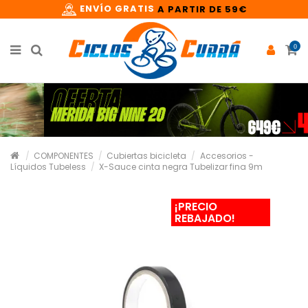
ENVÍO GRATIS
A PARTIR DE 59€
0
COMPONENTES
Cubiertas bicicleta
Accesorios -
Líquidos Tubeless
X-Sauce cinta negra Tubelizar fina 9m
¡PRECIO
REBAJADO!