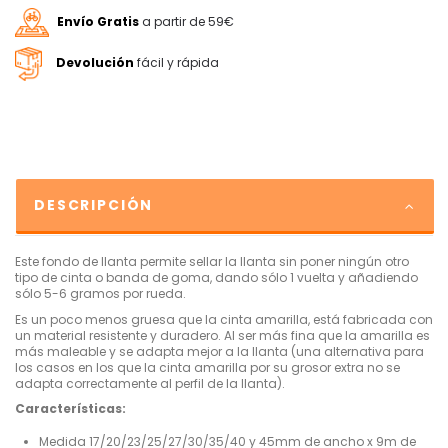
Envío Gratis
a partir de 59€
Devolución
fácil y rápida
DESCRIPCIÓN
Este fondo de llanta permite sellar la llanta sin poner ningún otro
tipo de cinta o banda de goma, dando sólo 1 vuelta y añadiendo
sólo 5-6 gramos por rueda.
Es un poco menos gruesa que la cinta amarilla, está fabricada con
un material resistente y duradero. Al ser más fina que la amarilla es
más maleable y se adapta mejor a la llanta (una alternativa para
los casos en los que la cinta amarilla por su grosor extra no se
adapta correctamente al perfil de la llanta).
Características:
Medida 17/
20/23/25/27/30/35/40 y 45mm de ancho x 9m de