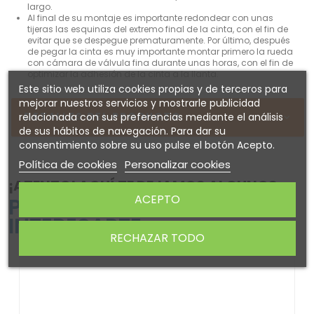
largo.
Al final de su montaje es importante redondear con unas
tijeras las esquinas del extremo final de la cinta, con el fin de
evitar que se despegue prematuramente. Por último, después
de pegar la cinta es muy importante montar primero la rueda
con cámara de válvula fina durante unas horas, con el fin de
optimizar la adhesión de la cinta a la llanta.
Este sitio web utiliza cookies propias y de terceros para
mejorar nuestros servicios y mostrarle publicidad
DETALLES DEL PRODUCTO
relacionada con sus preferencias mediante el análisis
de sus hábitos de navegación. Para dar su
consentimiento sobre su uso pulse el botón Acepto.
Política de cookies
Personalizar cookies
¡ATENTO! AQUÍ TE DEJAMOS ALGUNOS
ACEPTO
PRODUCTOS QUE PODRÍAN
INTERESARTE
RECHAZAR TODO