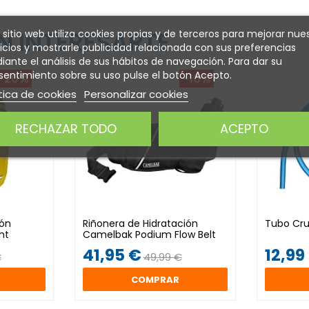
 INTERESARTE
 sitio web utiliza cookies propias y de terceros para mejorar nue
icios y mostrarle publicidad relacionada con sus preferencias
ante el análisis de sus hábitos de navegación. Para dar su
entimiento sobre su uso pulse el botón Acepto.
-20%
-16%
tica de cookies
Personalizar cookies
RECHAZAR TODO
ACEPTO
ión
Riñonera de Hidratación
Tubo Cr
ht
Camelbak Podium Flow Belt
41,95 €
12,99
€
49,99 €
COMPRAR