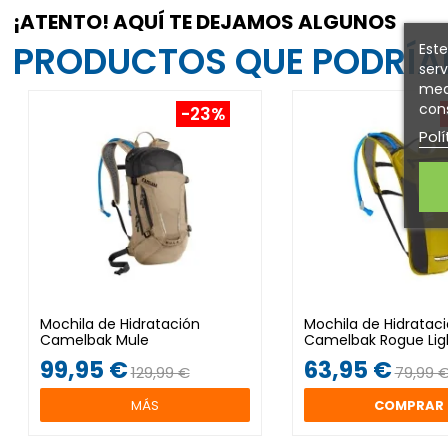
¡ATENTO! AQUÍ TE DEJAMOS ALGUNOS
PRODUCTOS QUE PODRÍAN
Este
serv
medi
cons
-23%
Polí
Mochila de Hidratación
Mochila de Hidratac
Camelbak Mule
Camelbak Rogue Lig
99,95 €
63,95 €
129,99 €
79,99 
MÁS
COMPRAR