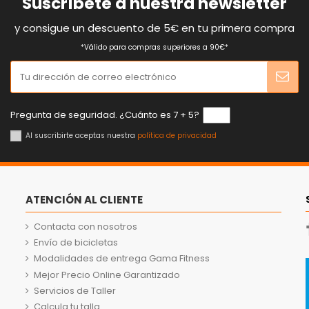
Suscríbete a nuestra newsletter
y consigue un descuento de 5€ en tu primera compra
*Válido para compras superiores a 90€*
Pregunta de seguridad. ¿Cuánto es 7 + 5?
Al suscribirte aceptas nuestra
política de privacidad
ATENCIÓN AL CLIENTE
Contacta con nosotros
Envío de bicicletas
Modalidades de entrega Gama Fitness
Mejor Precio Online Garantizado
Servicios de Taller
Calcula tu talla