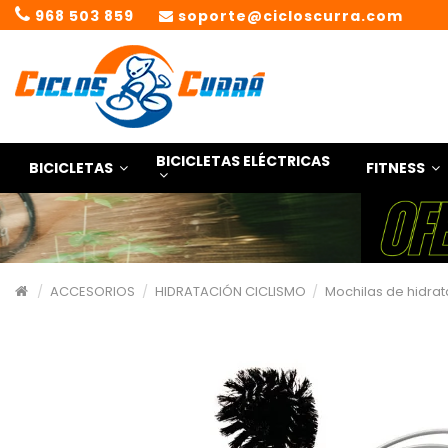
968 503 859
soporte@cicloscurra.com
BICICLETAS ELÉCTRICAS
BICICLETAS
FITNESS
ACCESORIOS
HIDRATACIÓN CICLISMO
Mochilas de hidra