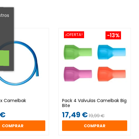
stros
¡OFERTA!
-13%
ux Camelbak
Pack 4 Valvulas Camelbak Big
Bite
 €
17,49 €
19,99 €
COMPRAR
COMPRAR