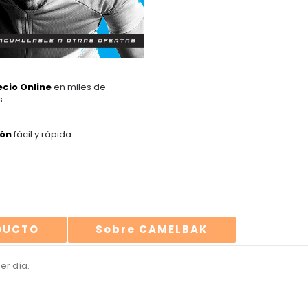
ecio Online
en miles de
s
ión
fácil y rápida
ODUCTO
Sobre CAMELBAK
er día.