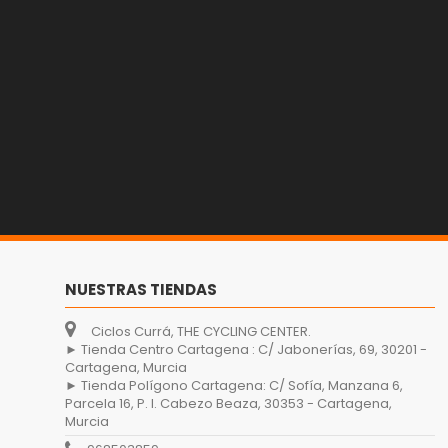
NUESTRAS TIENDAS
Ciclos Currá, THE CYCLING CENTER.
► Tienda Centro Cartagena : C/ Jabonerías, 69, 30201 -
Cartagena, Murcia
► Tienda Polígono Cartagena: C/ Sofía, Manzana 6,
Parcela 16, P. I. Cabezo Beaza, 30353 - Cartagena,
Murcia