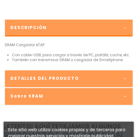
DESCRIPCIÓN
SRAM Cargador eTAP .
Con cable-USB, para cargar a través de PC, portátil, coche, etc.
También con transmisor SRAM o cargador de Smartphone.
DETALLES DEL PRODUCTO
Sobre SRAM
¡ATENTO! AQUÍ TE DEJAMOS ALGUNOS
Este sitio web utiliza cookies propias y de terceros para
PRODUCTOS QUE PODRÍAN
mejorar nuestros servicios y mostrarle publicidad