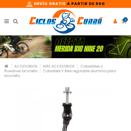
ENVÍO GRATIS
A PARTIR DE 59€
0
ACCESORIOS
MÁS ACCESORIOS
Caballetes y
Ruedines bicicleta
Caballete V Bike regulable aluminio para
bicicleta