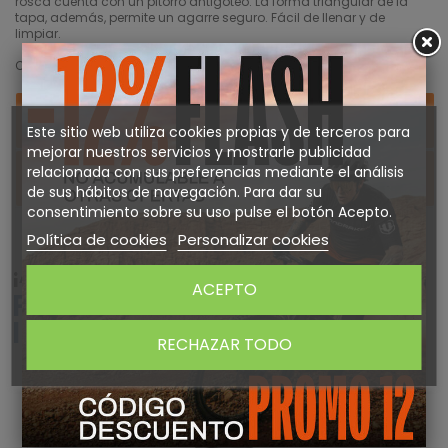
rosca cuenta con un pitorro antigoteo. La forma triangular de la
tapa, además, permite un agarre seguro. Fácil de llenar y de
limpiar.
Capacidad: 500 ml
DETALLES DEL PRODUCTO
Este sitio web utiliza cookies propias y de terceros para
mejorar nuestros servicios y mostrarle publicidad
relacionada con sus preferencias mediante el análisis
Sobre TACX
de sus hábitos de navegación. Para dar su
consentimiento sobre su uso pulse el botón Acepto.
Política de cookies
Personalizar cookies
¡ATENTO! AQUÍ TE DEJAMOS ALGUNOS
ACEPTO
PRODUCTOS QUE PODRÍAN
INTERESARTE
RECHAZAR TODO
-25%