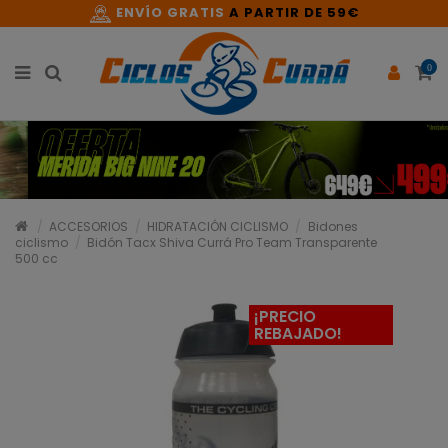
ENVÍO GRATIS
A PARTIR DE 59€
0
ACCESORIOS
HIDRATACIÓN CICLISMO
Bidones
ciclismo
Bidón Tacx Shiva Currá Pro Team Transparente
500 cc
¡PRECIO
REBAJADO!