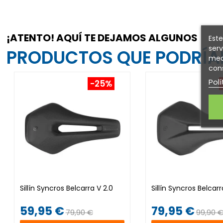
¡ATENTO! AQUÍ TE DEJAMOS ALGUNOS
Este
serv
PRODUCTOS QUE PODRÍAN
medi
cons
Polí
-25%
Sillín Syncros Belcarra V 2.0
Sillín Syncros Belcarra
59,95 €
79,95 €
79,90 €
99,90 