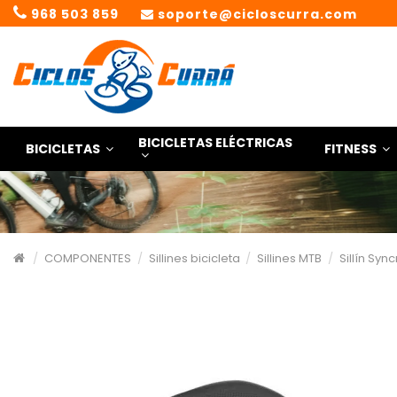
968 503 859
soporte@cicloscurra.com
BICICLETAS ELÉCTRICAS
BICICLETAS
FITNESS
COMPONENTES
Sillines bicicleta
Sillines MTB
Sillín Syn