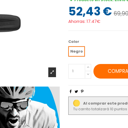
52,43 €
69,9
Ahorras:
17.47€
Color
Negro
COMPRA
Al comprar este prod
Tu carrito totalizará 10 punto