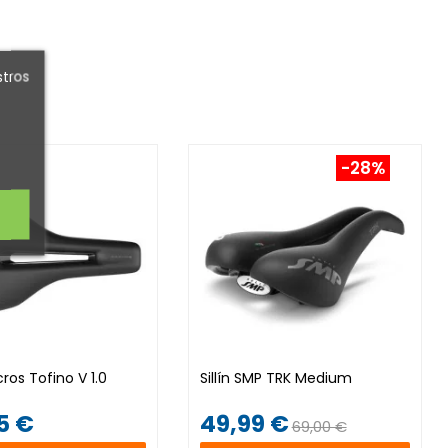
stros
-28%
cros Tofino V 1.0
Sillín SMP TRK Medium
5 €
49,99 €
69,00 €