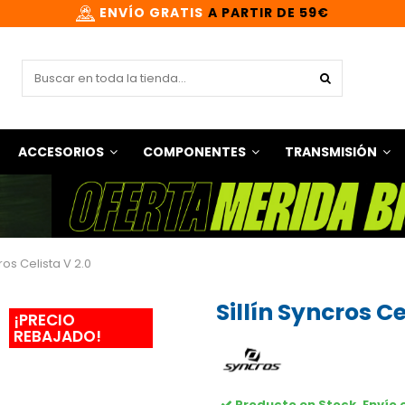
ENVÍO GRATIS
A PARTIR DE 59€
ACCESORIOS
COMPONENTES
TRANSMISIÓN
cros Celista V 2.0
Sillín Syncros Ce
¡PRECIO
REBAJADO!
Producto en Stock. Envío 