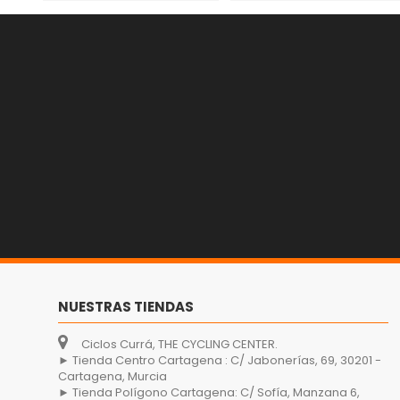
NUESTRAS TIENDAS
Ciclos Currá, THE CYCLING CENTER.
► Tienda Centro Cartagena : C/ Jabonerías, 69, 30201 -
Cartagena, Murcia
► Tienda Polígono Cartagena: C/ Sofía, Manzana 6,