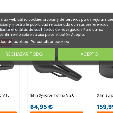
 sitio web utiliza cookies propias y de terceros para mejorar nue
icios y mostrarle publicidad relacionada con sus preferencias
 INTERESARTE
ante el análisis de sus hábitos de navegación. Para dar su
entimiento sobre su uso pulse el botón Acepto.
tica de cookies
Personalizar cookies
-20%
RECHAZAR TODO
ACEPTO
 V 1.5
Sillín Syncros Tofino V 2.0
Sillín Syn
64,95 €
159,9
€