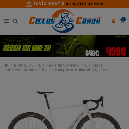
ENVÍO GRATIS
A PARTIR DE 59€
0
BICICLETAS
Bicicletas de Carretera
Bicicletas
carretera carbono
Bicicleta Megamo Raise 05 CW 2026