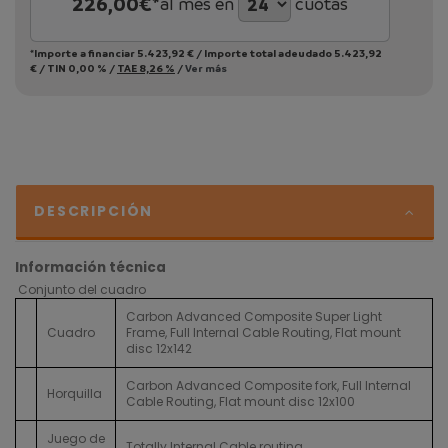
226,00
€*
al mes en
cuotas
*Importe a financiar
5.423,92 €
/
Importe total adeudado
5.423,92
€
/
TIN
0,00 %
/
TAE
8,26 %
/
Ver más
DESCRIPCIÓN
Información técnica
Conjunto del cuadro
Carbon Advanced Composite Super Light
Cuadro
Frame, Full Internal Cable Routing, Flat mount
disc 12x142
Carbon Advanced Composite fork, Full Internal
Horquilla
Cable Routing, Flat mount disc 12x100
Juego de
Totally Internal Cable routing