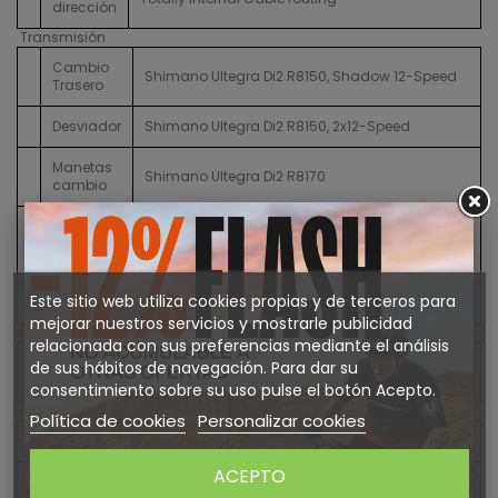
dirección
Transmisión
Cambio
Shimano Ultegra Di2 R8150, Shadow 12-Speed
Trasero
Desviador
Shimano Ultegra Di2 R8150, 2x12-Speed
Manetas
Shimano Ultegra Di2 R8170
cambio
Shimano Ultegra R8100 Chainring 52-36T 2x12-
Plato
Speed, Crankset / XS size 165 mm / S size 170
mm / M, L size 172,5 mm / XL size 175 mm
Este sitio web utiliza cookies propias y de terceros para
Cassette
Shimano Ultegra R8100, 11-34T
mejorar nuestros servicios y mostrarle publicidad
Frenos
relacionada con sus preferencias mediante el análisis
Conjunto
Shimano Ultegra Di2 R8170, Hydraulic disc RT-
de sus hábitos de navegación. Para dar su
de frenos
CL800 160 mm / 140 mm
consentimiento sobre su uso pulse el botón Acepto.
Ruedas
Política de cookies
Personalizar cookies
Cubiertas
Pirelli P Zero Race TLR Classic 622 x 30
ACEPTO
Zipp 176 DB bearings, Front axle 12 x 100 mm,
Bujes