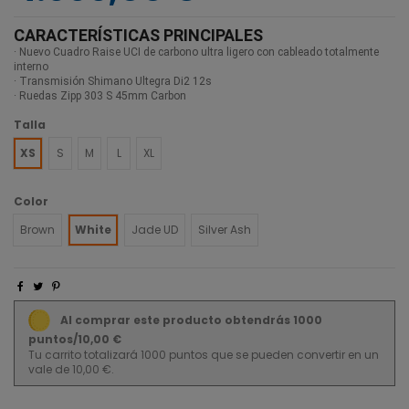
CARACTERÍSTICAS PRINCIPALES
· Nuevo Cuadro Raise UCI de carbono ultra ligero con cableado totalmente
interno
· Transmisión Shimano Ultegra Di2 12s
· Ruedas Zipp 303 S 45mm Carbon
Talla
XS
S
M
L
XL
Color
Brown
White
Jade UD
Silver Ash
Al comprar este producto obtendrás 1000
puntos/10,00 €
Tu carrito totalizará 1000 puntos que se pueden convertir en un
vale de 10,00 €.