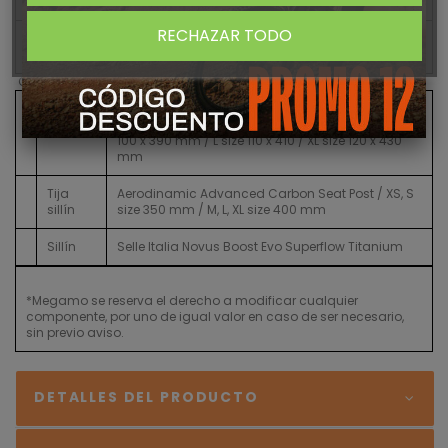
Rear axle 12 x 142 mm
RECHAZAR TODO
Zipp 303 S Tubeless Disc-brake, 45mm Tubeless
Ruedas
ready Carbon rim
Componentes
Carbon Full Integratted Internal Cable Routing /
XS size 80 x 370 mm / S size 90 x 390 mm / M size
Manillar
100 x 390 mm / L size 110 x 410 / XL size 120 x 430
mm
Tija
Aerodinamic Advanced Carbon Seat Post / XS, S
sillín
size 350 mm / M, L, XL size 400 mm
Sillín
Selle Italia Novus Boost Evo Superflow Titanium
*Megamo se reserva el derecho a modificar cualquier
componente, por uno de igual valor en caso de ser necesario,
sin previo aviso.
DETALLES DEL PRODUCTO