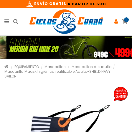
ENVÍO GRATIS
A PARTIR DE 59€
0
EQUIPAMIENTO
Mascarillas
Mascarillas de adulto
Mascarilla Maask higiénica reutilizable Adulto-SHIELD NAVY
SAILOR