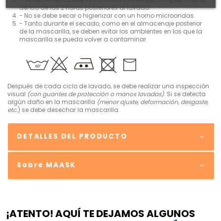
dentro de las 2 horas posteriores al lavado.
- No se debe secar o higienizar con un horno microondas.
- Tanto durante el secado, como en el almacenaje posterior
de la mascarilla, se deben evitar los ambientes en los que la
mascarilla se pueda volver a contaminar.
Después de cada ciclo de lavado, se debe realizar una inspección
visual
(con guantes de protección o manos lavadas)
. Si se detecta
algún daño en la mascarilla
(menor ajuste, deformación, desgaste,
etc.
) se debe desechar la mascarilla.
DETALLES DEL PRODUCTO
Sobre MAASK
¡ATENTO! AQUÍ TE DEJAMOS ALGUNOS