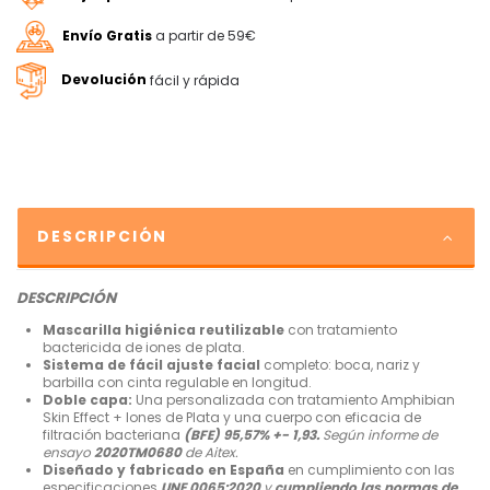
Envío Gratis
a partir de 59€
Devolución
fácil y rápida
DESCRIPCIÓN
DESCRIPCIÓN
Mascarilla higiénica reutilizable
con tratamiento
bactericida de iones de plata.
Sistema de fácil ajuste facial
completo: boca, nariz y
barbilla con cinta regulable en longitud.
Doble capa:
Una personalizada con tratamiento Amphibian
Skin Effect + Iones de Plata y una cuerpo con eficacia de
filtración bacteriana
(BFE) 95,57% +- 1,93.
Según informe de
ensayo
2020TM0680
de Aitex.
Diseñado y fabricado en España
en cumplimiento con las
especificaciones
UNE 0065:2020
y
cumpliendo las normas de